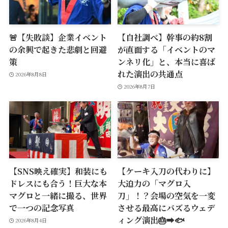
🚨【失敗談】企業イベント
【自社調べ】幹事の約8割
の余興で起きた悲劇と回避
が直面する「イベントのマ
策
ンネリ化」と、本当に喜ば
れた演出の共通点
2026年8月8日
2026年8月7日
【SNS映え確実】和装にも
【ケーキ入刀の代わりに】
ドレスにも合う！巨大な本
大迫力の「マグロ入
マグロと一緒に撮る、世界
刀」！？会場の空気を一変
で一つの記念写真
させる最高にバズるウェデ
ィング演出🎂➡️🐟
2026年8月4日