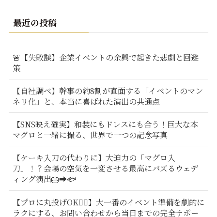
最近の投稿
🚨【失敗談】企業イベントの余興で起きた悲劇と回避
策
【自社調べ】幹事の約8割が直面する「イベントのマン
ネリ化」と、本当に喜ばれた演出の共通点
【SNS映え確実】和装にもドレスにも合う！巨大な本
マグロと一緒に撮る、世界で一つの記念写真
【ケーキ入刀の代わりに】大迫力の「マグロ入
刀」！？会場の空気を一変させる最高にバズるウェデ
ィング演出🎂➡️🐟
【プロに丸投げOK🙆‍♂️】大一番のイベント準備を劇的に
ラクにする、お問い合わせから当日までの完全サポー