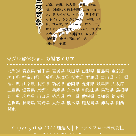
東京、大阪、名古屋、福岡、北海
道、 沖縄など日本全国、ニューヨー
ク、ラスベガス、ハワイ、リオデジ
ャネイロ、シンガポール、 香港、パ
リ、ローマ、マドリード、ロンドン、
ロシア(-20度まで)、ドバイ、 マダガ
スカル、ガンジス川沿い、ロッキー
山脈麓、 カリブ海のビーチ、 ………
地球上、全域
マグロ解体ショーの対応エリア
北海道
青森県
岩手県
宮城県
秋田県
山形県
福島県
東京都
埼玉県
神奈川県
千葉県
茨城県
栃木県
群馬県
富山県
石川県
福井県
山梨県
長野県
新潟県
静岡県
愛知県
岐阜県
大阪府
三重県
滋賀県
京都府
兵庫県
奈良県
和歌山県
鳥取県
島根県
岡山県
広島県
山口県
徳島県
香川県
愛媛県
高知県
福岡県
佐賀県
長崎県
宮崎県
大分県
熊本県
鹿児島県
沖縄県
関西
関東
Copyright © 2022 鮪達人 | トータルフロー株式会社
Co., Ltd All Rights Reserved.