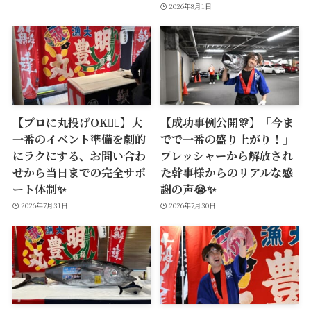
2026年8月1日
【プロに丸投げOK🙆‍♂️】大
【成功事例公開🎊】「今ま
一番のイベント準備を劇的
でで一番の盛り上がり！」
にラクにする、お問い合わ
プレッシャーから解放され
せから当日までの完全サポ
た幹事様からのリアルな感
ート体制✨
謝の声😭✨
2026年7月31日
2026年7月30日