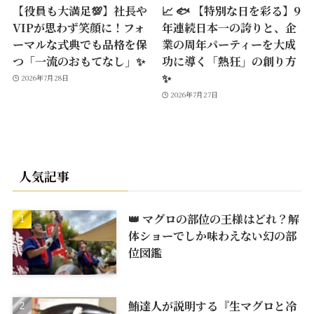
【役員も大満足💯】社長や
📈 🐟 【特別な日を彩る】9
VIPが思わず笑顔に！フォ
年連続日本一の誇りと、企
ーマルな式典でも品格を保
業の周年パーティーを大成
つ「一流のおもてなし」✨
功に導く「熱狂」の創り方
✨
2026年7月28日
2026年7月27日
人気記事
👑 マグロの部位の王様はどれ？解
体ショーでしか味わえない幻の部
位図鑑
鮪達人が説明する『生マグロと冷