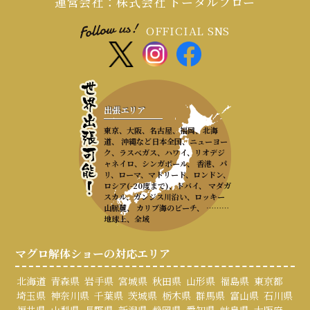
運営会社：株式会社 トータルフロー
OFFICIAL SNS
出張エリア
東京、大阪、名古屋、福岡、北海
道、 沖縄など日本全国、ニューヨー
ク、ラスベガス、ハワイ、リオデジ
ャネイロ、シンガポール、 香港、パ
リ、ローマ、マドリード、ロンドン、
ロシア(-20度まで)、ドバイ、 マダガ
スカル、ガンジス川沿い、ロッキー
山脈麓、 カリブ海のビーチ、 ………
地球上、全域
マグロ解体ショーの対応エリア
北海道
青森県
岩手県
宮城県
秋田県
山形県
福島県
東京都
埼玉県
神奈川県
千葉県
茨城県
栃木県
群馬県
富山県
石川県
福井県
山梨県
長野県
新潟県
静岡県
愛知県
岐阜県
大阪府