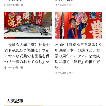
2026年7月31日
2026年7月30日
【役員も大満足💯】社長や
📈 🐟 【特別な日を彩る】9
VIPが思わず笑顔に！フォ
年連続日本一の誇りと、企
ーマルな式典でも品格を保
業の周年パーティーを大成
つ「一流のおもてなし」✨
功に導く「熱狂」の創り方
✨
2026年7月28日
2026年7月27日
人気記事