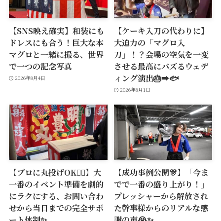
【SNS映え確実】和装にも
【ケーキ入刀の代わりに】
ドレスにも合う！巨大な本
大迫力の「マグロ入
マグロと一緒に撮る、世界
刀」！？会場の空気を一変
で一つの記念写真
させる最高にバズるウェデ
ィング演出🎂➡️🐟
2026年8月4日
2026年8月1日
【プロに丸投げOK🙆‍♂️】大
【成功事例公開🎊】「今ま
一番のイベント準備を劇的
でで一番の盛り上がり！」
にラクにする、お問い合わ
プレッシャーから解放され
せから当日までの完全サポ
た幹事様からのリアルな感
ート体制✨
謝の声😭✨