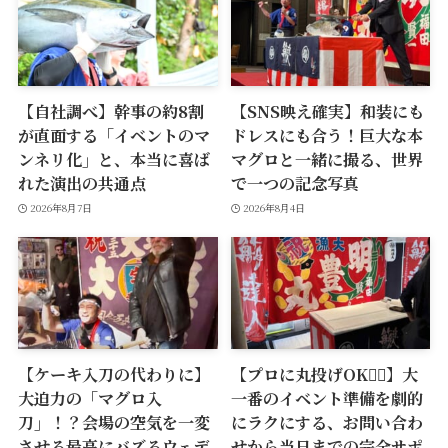
【自社調べ】幹事の約8割
【SNS映え確実】和装にも
が直面する「イベントのマ
ドレスにも合う！巨大な本
ンネリ化」と、本当に喜ば
マグロと一緒に撮る、世界
れた演出の共通点
で一つの記念写真
2026年8月7日
2026年8月4日
【ケーキ入刀の代わりに】
【プロに丸投げOK🙆‍♂️】大
大迫力の「マグロ入
一番のイベント準備を劇的
刀」！？会場の空気を一変
にラクにする、お問い合わ
させる最高にバズるウェデ
せから当日までの完全サポ