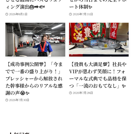
ィング演出🎂➡️🐟
ート体制✨
2026年8月1日
2026年7月31日
【成功事例公開🎊】「今ま
【役員も大満足💯】社長や
でで一番の盛り上がり！」
VIPが思わず笑顔に！フォ
プレッシャーから解放され
ーマルな式典でも品格を保
た幹事様からのリアルな感
つ「一流のおもてなし」✨
謝の声😭✨
2026年7月28日
2026年7月30日