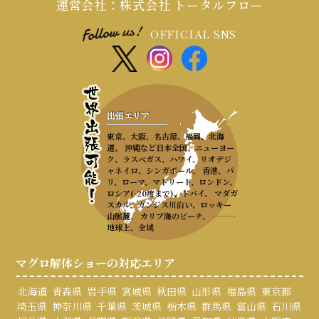
運営会社：株式会社 トータルフロー
OFFICIAL SNS
出張エリア
東京、大阪、名古屋、福岡、北海
道、 沖縄など日本全国、ニューヨー
ク、ラスベガス、ハワイ、リオデジ
ャネイロ、シンガポール、 香港、パ
リ、ローマ、マドリード、ロンドン、
ロシア(-20度まで)、ドバイ、 マダガ
スカル、ガンジス川沿い、ロッキー
山脈麓、 カリブ海のビーチ、 ………
地球上、全域
マグロ解体ショーの対応エリア
北海道
青森県
岩手県
宮城県
秋田県
山形県
福島県
東京都
埼玉県
神奈川県
千葉県
茨城県
栃木県
群馬県
富山県
石川県