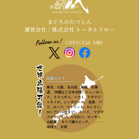
まぐろのたつじん
運営会社：株式会社 トータルフロー
OFFICIAL SNS
出張エリア
東京、大阪、名古屋、福岡、北海
道、 沖縄など日本全国、ニューヨー
ク、ラスベガス、ハワイ、リオデジ
ャネイロ、シンガポール、 香港、パ
リ、ローマ、マドリード、ロンドン、
ロシア(-20度まで)、ドバイ、 マダガ
スカル、ガンジス川沿い、ロッキー
山脈麓、 カリブ海のビーチ、 ………
地球上、全域