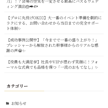
刀」！？会場の空気を一変させる最高にバズるウェデ
ィング演出🎂➡️🐟
【プロに丸投げOK🙆‍♂️】大一番のイベント準備を劇的に
ラクにする、お問い合わせから当日までの完全サポー
ト体制✨
【成功事例公開🎊】「今までで一番の盛り上がり！」
プレッシャーから解放された幹事様からのリアルな感
謝の声😭✨
【役員も大満足💯】社長やVIPが思わず笑顔に！フォ
ーマルな式典でも品格を保つ「一流のおもてなし」✨
カテゴリー
お知らせ