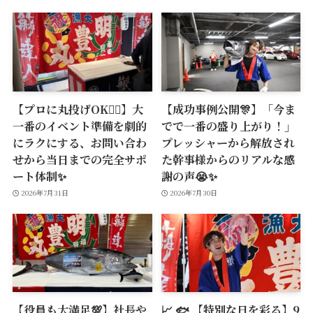
【プロに丸投げOK🙆‍♂️】大
【成功事例公開🎊】「今ま
一番のイベント準備を劇的
でで一番の盛り上がり！」
にラクにする、お問い合わ
プレッシャーから解放され
せから当日までの完全サポ
た幹事様からのリアルな感
ート体制✨
謝の声😭✨
2026年7月31日
2026年7月30日
【役員も大満足💯】社長や
📈 🐟 【特別な日を彩る】9