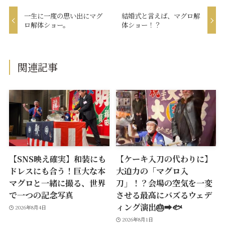
一生に一度の思い出にマグ
結婚式と言えば、マグロ解
ロ解体ショー。
体ショー！？
関連記事
【SNS映え確実】和装にも
【ケーキ入刀の代わりに】
ドレスにも合う！巨大な本
大迫力の「マグロ入
マグロと一緒に撮る、世界
刀」！？会場の空気を一変
で一つの記念写真
させる最高にバズるウェデ
ィング演出🎂➡️🐟
2026年8月4日
2026年8月1日