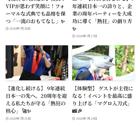
VIPが思わず笑顔に！フォ
年連続日本一の誇りと、企
ーマルな式典でも品格を保
業の周年パーティーを大成
つ「一流のおもてなし」✨
功に導く「熱狂」の創り方
✨
2026年7月28日
2026年7月27日
【進化し続ける】 9年連続
【体験型】 ゲストが主役に
日本一の先へ。20周年を迎
なる！イベントを最高に盛
える私たちが守る「熱狂の
り上げる「マグロ入刀式」
核心」 🚀✨
📸🎉
2026年7月25日
2026年7月24日