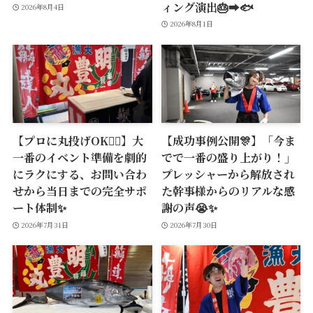
ィング演出🎂➡️🐟
2026年8月4日
2026年8月1日
【プロに丸投げOK🙆‍♂️】大
【成功事例公開🎊】「今ま
一番のイベント準備を劇的
でで一番の盛り上がり！」
にラクにする、お問い合わ
プレッシャーから解放され
せから当日までの完全サポ
た幹事様からのリアルな感
ート体制✨
謝の声😭✨
2026年7月31日
2026年7月30日