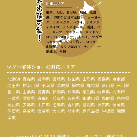
出張エリア
東京、大阪、名古屋、福岡、北海
道、 沖縄など日本全国、ニューヨー
ク、ラスベガス、ハワイ、リオデジ
ャネイロ、シンガポール、 香港、パ
リ、ローマ、マドリード、ロンドン、
ロシア(-20度まで)、ドバイ、 マダガ
スカル、ガンジス川沿い、ロッキー
山脈麓、 カリブ海のビーチ、 ………
地球上、全域
マグロ解体ショーの対応エリア
北海道
青森県
岩手県
宮城県
秋田県
山形県
福島県
東京都
埼玉県
神奈川県
千葉県
茨城県
栃木県
群馬県
富山県
石川県
福井県
山梨県
長野県
新潟県
静岡県
愛知県
岐阜県
大阪府
三重県
滋賀県
京都府
兵庫県
奈良県
和歌山県
鳥取県
島根県
岡山県
広島県
山口県
徳島県
香川県
愛媛県
高知県
福岡県
佐賀県
長崎県
宮崎県
大分県
熊本県
鹿児島県
沖縄県
関西
関東
Copyright © 2022 鮪達人 | トータルフロー株式会社