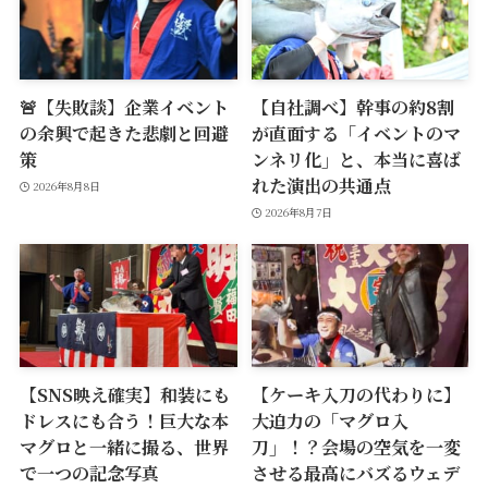
🚨【失敗談】企業イベント
【自社調べ】幹事の約8割
の余興で起きた悲劇と回避
が直面する「イベントのマ
策
ンネリ化」と、本当に喜ば
れた演出の共通点
2026年8月8日
2026年8月7日
【SNS映え確実】和装にも
【ケーキ入刀の代わりに】
ドレスにも合う！巨大な本
大迫力の「マグロ入
マグロと一緒に撮る、世界
刀」！？会場の空気を一変
で一つの記念写真
させる最高にバズるウェデ