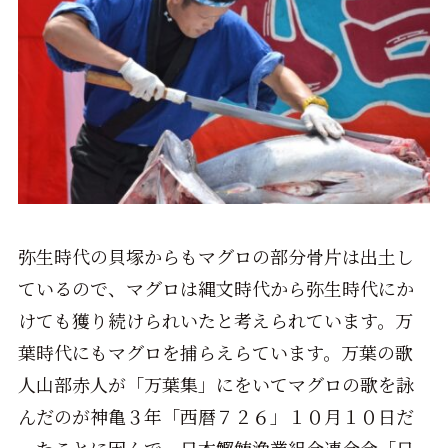
弥生時代の貝塚からもマグロの部分骨片は出土し
ているので、マグロは縄文時代から弥生時代にか
けても獲り続けられいたと考えられています。万
葉時代にもマグロを捕らえらています。万葉の歌
人山部赤人が「万葉集」にをいてマグロの歌を詠
んだのが神亀３年「西暦７２６」１０月１０日だ