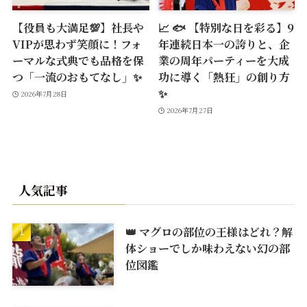
【役員も大満足💯】社長や
📈 🐟 【特別な日を彩る】9
VIPが思わず笑顔に！フォ
年連続日本一の誇りと、企
ーマルな式典でも品格を保
業の周年パーティーを大成
つ「一流のおもてなし」✨
功に導く「熱狂」の創り方
✨
2026年7月28日
2026年7月27日
人気記事
👑 マグロの部位の王様はどれ？解
体ショーでしか味わえない幻の部
位図鑑