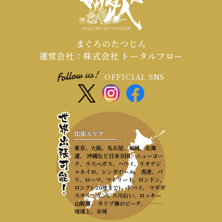
まぐろのたつじん
運営会社：株式会社 トータルフロー
OFFICIAL SNS
出張エリア
東京、大阪、名古屋、福岡、北海
道、 沖縄など日本全国、ニューヨー
ク、ラスベガス、ハワイ、リオデジ
ャネイロ、シンガポール、 香港、パ
リ、ローマ、マドリード、ロンドン、
ロシア(-20度まで)、ドバイ、 マダガ
スカル、ガンジス川沿い、ロッキー
山脈麓、 カリブ海のビーチ、 ………
地球上、全域