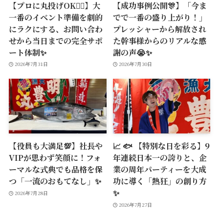
【プロに丸投げOK🙆‍♂️】大
【成功事例公開🎊】「今ま
一番のイベント準備を劇的
でで一番の盛り上がり！」
にラクにする、お問い合わ
プレッシャーから解放され
せから当日までの完全サポ
た幹事様からのリアルな感
ート体制✨
謝の声😭✨
2026年7月31日
2026年7月30日
【役員も大満足💯】社長や
📈 🐟 【特別な日を彩る】9
VIPが思わず笑顔に！フォ
年連続日本一の誇りと、企
ーマルな式典でも品格を保
業の周年パーティーを大成
つ「一流のおもてなし」✨
功に導く「熱狂」の創り方
✨
2026年7月28日
2026年7月27日