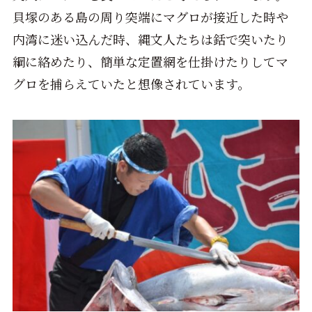
貝塚のある島の周り突端にマグロが接近した時や
内湾に迷い込んだ時、縄文人たちは銛で突いたり
綱に絡めたり、簡単な定置網を仕掛けたりしてマ
グロを捕らえていたと想像されています。