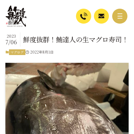
2023
鮮度抜群！鮪達人の生マグロ寿司！
7/06
2022年8月1日
マグログ