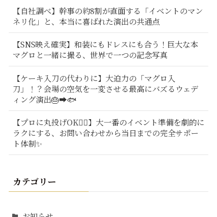
【自社調べ】幹事の約8割が直面する「イベントのマン
ネリ化」と、本当に喜ばれた演出の共通点
【SNS映え確実】和装にもドレスにも合う！巨大な本
マグロと一緒に撮る、世界で一つの記念写真
【ケーキ入刀の代わりに】大迫力の「マグロ入
刀」！？会場の空気を一変させる最高にバズるウェデ
ィング演出🎂➡️🐟
【プロに丸投げOK🙆‍♂️】大一番のイベント準備を劇的に
ラクにする、お問い合わせから当日までの完全サポー
ト体制✨
カテゴリー
お知らせ