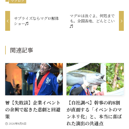
マグログ
マグロは泳ぐよ、何処まで
サプライズならマグロ解体
も。全国各地、どんとこい
ショー♬
♬
関連記事
🚨【失敗談】企業イベント
【自社調べ】幹事の約8割
の余興で起きた悲劇と回避
が直面する「イベントのマ
策
ンネリ化」と、本当に喜ば
れた演出の共通点
2026年8月8日