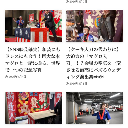
2026年8月7日
【SNS映え確実】和装にも
【ケーキ入刀の代わりに】
ドレスにも合う！巨大な本
大迫力の「マグロ入
マグロと一緒に撮る、世界
刀」！？会場の空気を一変
で一つの記念写真
させる最高にバズるウェデ
ィング演出🎂➡️🐟
2026年8月4日
2026年8月1日