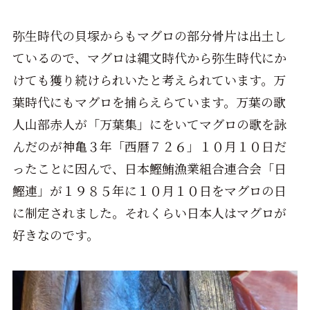
弥生時代の貝塚からもマグロの部分骨片は出土し
ているので、マグロは縄文時代から弥生時代にか
けても獲り続けられいたと考えられています。万
葉時代にもマグロを捕らえらています。万葉の歌
人山部赤人が「万葉集」にをいてマグロの歌を詠
んだのが神亀３年「西暦７２６」１０月１０日だ
ったことに因んで、日本鰹鮪漁業組合連合会「日
鰹連」が１９８５年に１０月１０日をマグロの日
に制定されました。それくらい日本人はマグロが
好きなのです。