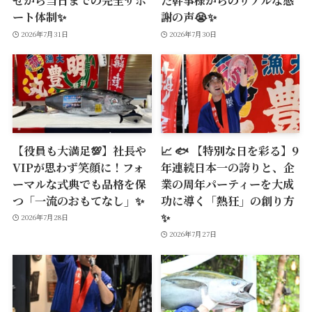
せから当日までの完全サポ
た幹事様からのリアルな感
ート体制✨
謝の声😭✨
2026年7月31日
2026年7月30日
【役員も大満足💯】社長や
📈 🐟 【特別な日を彩る】9
VIPが思わず笑顔に！フォ
年連続日本一の誇りと、企
ーマルな式典でも品格を保
業の周年パーティーを大成
つ「一流のおもてなし」✨
功に導く「熱狂」の創り方
✨
2026年7月28日
2026年7月27日