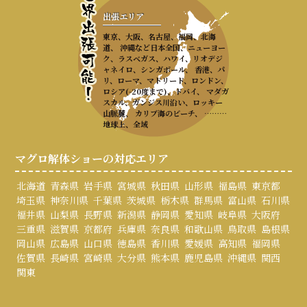
出張エリア
東京、大阪、名古屋、福岡、北海
道、 沖縄など日本全国、ニューヨー
ク、ラスベガス、ハワイ、リオデジ
ャネイロ、シンガポール、 香港、パ
リ、ローマ、マドリード、ロンドン、
ロシア(-20度まで)、ドバイ、 マダガ
スカル、ガンジス川沿い、ロッキー
山脈麓、 カリブ海のビーチ、 ………
地球上、全域
マグロ解体ショーの対応エリア
北海道
青森県
岩手県
宮城県
秋田県
山形県
福島県
東京都
埼玉県
神奈川県
千葉県
茨城県
栃木県
群馬県
富山県
石川県
福井県
山梨県
長野県
新潟県
静岡県
愛知県
岐阜県
大阪府
三重県
滋賀県
京都府
兵庫県
奈良県
和歌山県
鳥取県
島根県
岡山県
広島県
山口県
徳島県
香川県
愛媛県
高知県
福岡県
佐賀県
長崎県
宮崎県
大分県
熊本県
鹿児島県
沖縄県
関西
関東