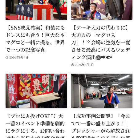
【SNS映え確実】和装にも
【ケーキ入刀の代わりに】
ドレスにも合う！巨大な本
大迫力の「マグロ入
マグロと一緒に撮る、世界
刀」！？会場の空気を一変
で一つの記念写真
させる最高にバズるウェデ
ィング演出🎂➡️🐟
2026年8月4日
2026年8月1日
【プロに丸投げOK🙆‍♂️】大
【成功事例公開🎊】「今ま
一番のイベント準備を劇的
でで一番の盛り上がり！」
にラクにする、お問い合わ
プレッシャーから解放され