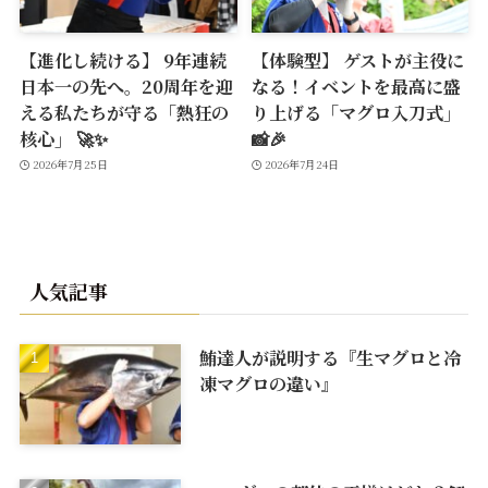
【進化し続ける】 9年連続
【体験型】 ゲストが主役に
日本一の先へ。20周年を迎
なる！イベントを最高に盛
える私たちが守る「熱狂の
り上げる「マグロ入刀式」
核心」 🚀✨
📸🎉
2026年7月25日
2026年7月24日
人気記事
鮪達人が説明する『生マグロと冷
凍マグロの違い』