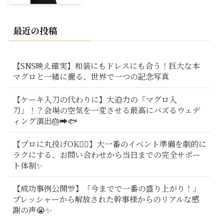
最近の投稿
【SNS映え確実】和装にもドレスにも合う！巨大な本
マグロと一緒に撮る、世界で一つの記念写真
【ケーキ入刀の代わりに】大迫力の「マグロ入
刀」！？会場の空気を一変させる最高にバズるウェデ
ィング演出🎂➡️🐟
【プロに丸投げOK🙆‍♂️】大一番のイベント準備を劇的に
ラクにする、お問い合わせから当日までの完全サポー
ト体制✨
【成功事例公開🎊】「今までで一番の盛り上がり！」
プレッシャーから解放された幹事様からのリアルな感
謝の声😭✨