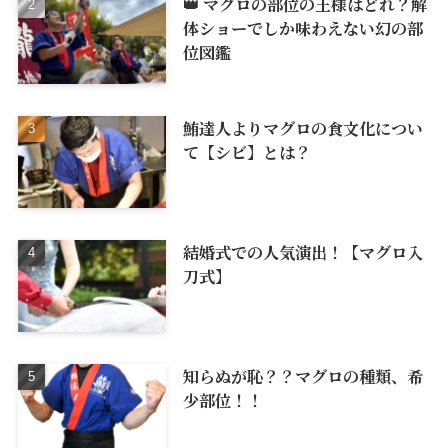
👑 マグロの部位の王様はどれ？解
体ショーでしか味わえない幻の部
位図鑑
鮪達人よりマグロの食文化につい
て【シビ】とは？
結婚式での人気演出！【マグロ入
刀式】
知らぬが恥？？マグロの種類、希
少部位！！