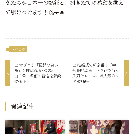
私たちが日本一の熱狂と、捌きたての感動を携え
て駆けつけます！🚀🍣🔥
マグログ
📈 マグロが「縁起の良い
📈 結婚式の新定番！「幸
魚」と呼ばれる3つの理
せを呼ぶ魚」マグロで行う
由！色・名前・習性を解説
入刀セレモニーが人気のワ
🐟🏮✨
ケ 🐟❤️✨
関連記事