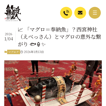
📈 「マグロ＝奉納魚」？西宮神社
2026
（えべっさん）とマグロの意外な繋
1/04
がり 🐟🏮✨
2026年1月13日
マグログ