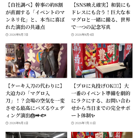
【自社調べ】幹事の約8割
【SNS映え確実】和装にも
が直面する「イベントのマ
ドレスにも合う！巨大な本
ンネリ化」と、本当に喜ば
マグロと一緒に撮る、世界
れた演出の共通点
で一つの記念写真
2026年8月7日
2026年8月4日
【ケーキ入刀の代わりに】
【プロに丸投げOK🙆‍♂️】大
大迫力の「マグロ入
一番のイベント準備を劇的
刀」！？会場の空気を一変
にラクにする、お問い合わ
させる最高にバズるウェデ
せから当日までの完全サポ
ィング演出🎂➡️🐟
ート体制✨
2026年8月1日
2026年7月31日