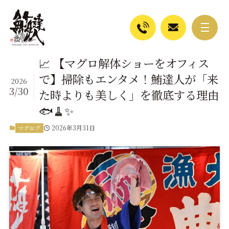
📈 【マグロ解体ショーをオフィス
で】掃除もエンタメ！鮪達人が「来
2026
3/30
た時よりも美しく」を徹底する理由
🐟🧹✨
2026年3月31日
マグログ