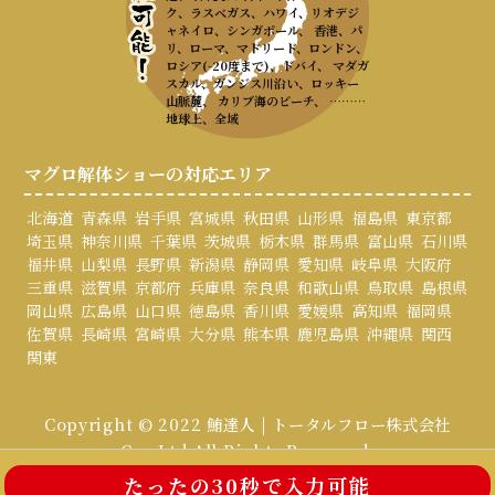
ク、ラスベガス、ハワイ、リオデジ
ャネイロ、シンガポール、 香港、パ
リ、ローマ、マドリード、ロンドン、
ロシア(-20度まで)、ドバイ、 マダガ
スカル、ガンジス川沿い、ロッキー
山脈麓、 カリブ海のビーチ、 ………
地球上、全域
マグロ解体ショーの対応エリア
北海道
青森県
岩手県
宮城県
秋田県
山形県
福島県
東京都
埼玉県
神奈川県
千葉県
茨城県
栃木県
群馬県
富山県
石川県
福井県
山梨県
長野県
新潟県
静岡県
愛知県
岐阜県
大阪府
三重県
滋賀県
京都府
兵庫県
奈良県
和歌山県
鳥取県
島根県
岡山県
広島県
山口県
徳島県
香川県
愛媛県
高知県
福岡県
佐賀県
長崎県
宮崎県
大分県
熊本県
鹿児島県
沖縄県
関西
関東
Copyright © 2022 鮪達人 | トータルフロー株式会社
Co., Ltd All Rights Reserved.
たったの30秒で入力可能