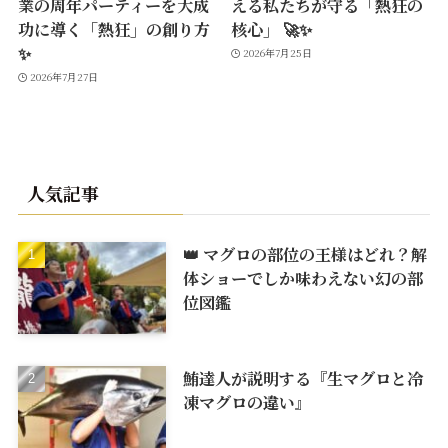
業の周年パーティーを大成
える私たちが守る「熱狂の
功に導く「熱狂」の創り方
核心」 🚀✨
✨
2026年7月25日
2026年7月27日
人気記事
👑 マグロの部位の王様はどれ？解
体ショーでしか味わえない幻の部
位図鑑
鮪達人が説明する『生マグロと冷
凍マグロの違い』