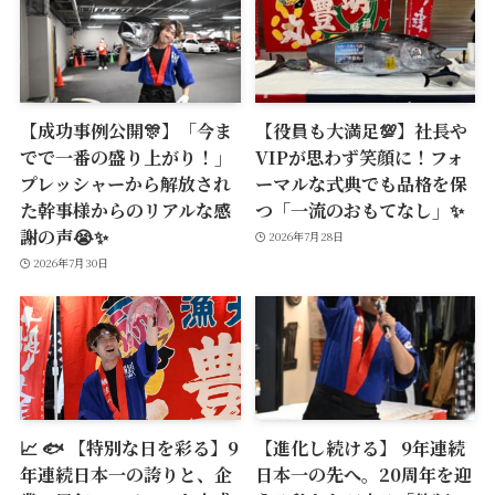
【成功事例公開🎊】「今ま
【役員も大満足💯】社長や
でで一番の盛り上がり！」
VIPが思わず笑顔に！フォ
プレッシャーから解放され
ーマルな式典でも品格を保
た幹事様からのリアルな感
つ「一流のおもてなし」✨
謝の声😭✨
2026年7月28日
2026年7月30日
📈 🐟 【特別な日を彩る】9
【進化し続ける】 9年連続
年連続日本一の誇りと、企
日本一の先へ。20周年を迎