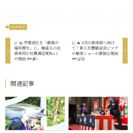
マグログ
📈 📊 予算消化を「最高の
📈 🔥 4月の新体制へ向け
福利厚生」に。鮪達人の出
て！新入社員歓迎会にマグ
張寿司が社員満足度No.1
ロ解体ショーが最強な理由
の理由 🐟💰✨
🐟🤝🚀
関連記事