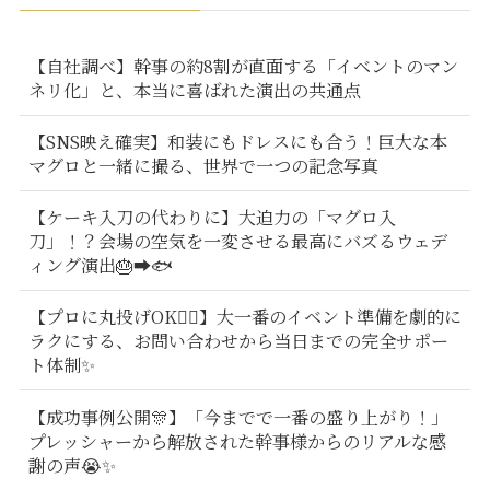
【自社調べ】幹事の約8割が直面する「イベントのマン
ネリ化」と、本当に喜ばれた演出の共通点
【SNS映え確実】和装にもドレスにも合う！巨大な本
マグロと一緒に撮る、世界で一つの記念写真
【ケーキ入刀の代わりに】大迫力の「マグロ入
刀」！？会場の空気を一変させる最高にバズるウェデ
ィング演出🎂➡️🐟
【プロに丸投げOK🙆‍♂️】大一番のイベント準備を劇的に
ラクにする、お問い合わせから当日までの完全サポー
ト体制✨
【成功事例公開🎊】「今までで一番の盛り上がり！」
プレッシャーから解放された幹事様からのリアルな感
謝の声😭✨