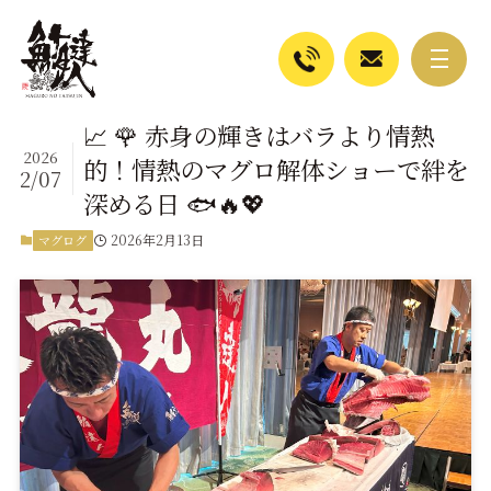
📈 🌹 赤身の輝きはバラより情熱
2026
的！情熱のマグロ解体ショーで絆を
2/07
深める日 🐟🔥💖
2026年2月13日
マグログ