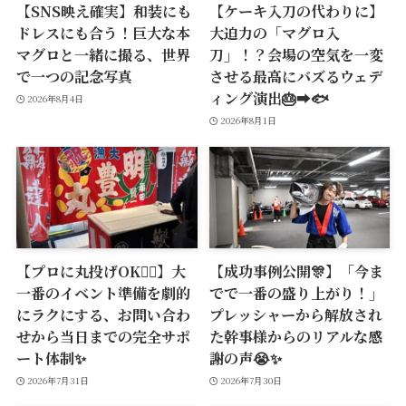
【SNS映え確実】和装にも
【ケーキ入刀の代わりに】
ドレスにも合う！巨大な本
大迫力の「マグロ入
マグロと一緒に撮る、世界
刀」！？会場の空気を一変
で一つの記念写真
させる最高にバズるウェデ
ィング演出🎂➡️🐟
2026年8月4日
2026年8月1日
【プロに丸投げOK🙆‍♂️】大
【成功事例公開🎊】「今ま
一番のイベント準備を劇的
でで一番の盛り上がり！」
にラクにする、お問い合わ
プレッシャーから解放され
せから当日までの完全サポ
た幹事様からのリアルな感
ート体制✨
謝の声😭✨
2026年7月31日
2026年7月30日