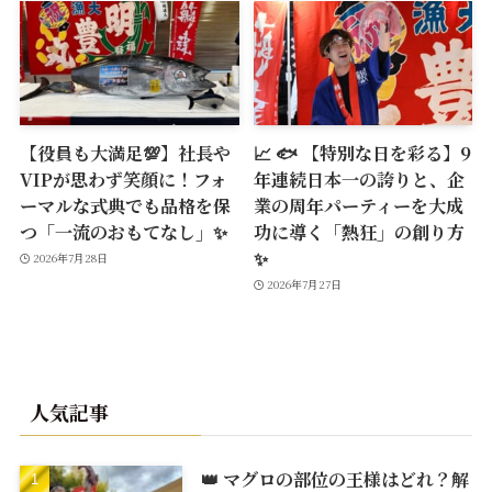
【役員も大満足💯】社長や
📈 🐟 【特別な日を彩る】9
VIPが思わず笑顔に！フォ
年連続日本一の誇りと、企
ーマルな式典でも品格を保
業の周年パーティーを大成
つ「一流のおもてなし」✨
功に導く「熱狂」の創り方
✨
2026年7月28日
2026年7月27日
人気記事
👑 マグロの部位の王様はどれ？解