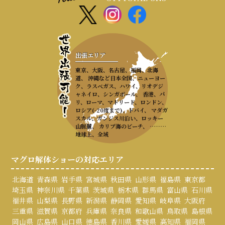
出張エリア
東京、大阪、名古屋、福岡、北海
道、 沖縄など日本全国、ニューヨー
ク、ラスベガス、ハワイ、リオデジ
ャネイロ、シンガポール、 香港、パ
リ、ローマ、マドリード、ロンドン、
ロシア(-20度まで)、ドバイ、 マダガ
スカル、ガンジス川沿い、ロッキー
山脈麓、 カリブ海のビーチ、 ………
地球上、全域
マグロ解体ショーの対応エリア
北海道
青森県
岩手県
宮城県
秋田県
山形県
福島県
東京都
埼玉県
神奈川県
千葉県
茨城県
栃木県
群馬県
富山県
石川県
福井県
山梨県
長野県
新潟県
静岡県
愛知県
岐阜県
大阪府
三重県
滋賀県
京都府
兵庫県
奈良県
和歌山県
鳥取県
島根県
岡山県
広島県
山口県
徳島県
香川県
愛媛県
高知県
福岡県