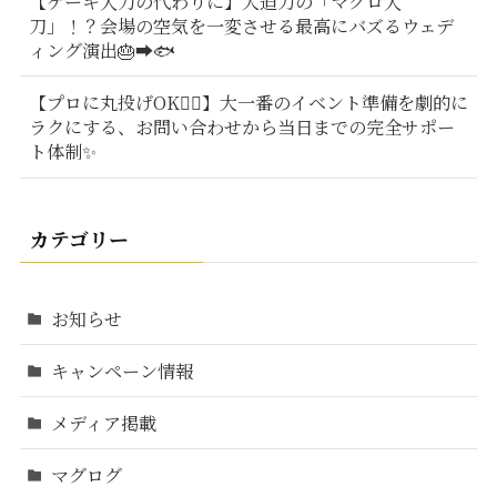
【ケーキ入刀の代わりに】大迫力の「マグロ入
刀」！？会場の空気を一変させる最高にバズるウェデ
ィング演出🎂➡️🐟
【プロに丸投げOK🙆‍♂️】大一番のイベント準備を劇的に
ラクにする、お問い合わせから当日までの完全サポー
ト体制✨
カテゴリー
お知らせ
キャンペーン情報
メディア掲載
マグログ