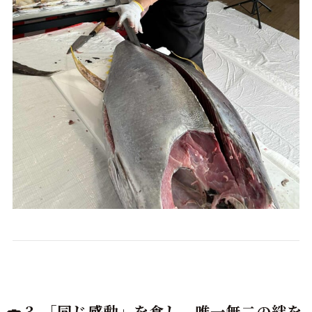
🍣 3. 「同じ感動」を食し、唯一無二の絆を