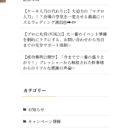
【ケーキ入刀の代わりに】大迫力の「マグロ
入刀」！？会場の空気を一変させる最高にバ
ズるウェディング演出🎂➡️🐟
【プロに丸投げOK🙆‍♂️】大一番のイベント準備
を劇的にラクにする、お問い合わせから当日
までの完全サポート体制✨
【成功事例公開🎊】「今までで一番の盛り上
がり！」プレッシャーから解放された幹事様
からのリアルな感謝の声😭✨
カテゴリー
お知らせ
キャンペーン情報