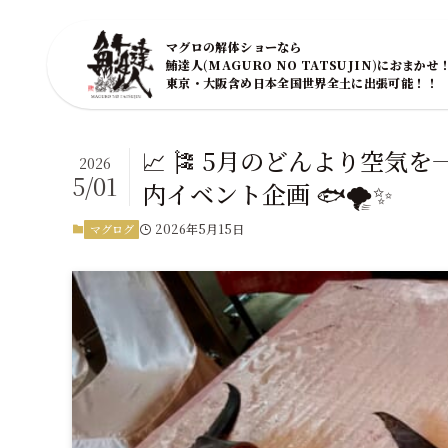
マグロの解体ショーなら
鮪達人(MAGURO NO TATSUJIN)におまかせ
東京・大阪含め日本全国世界全土に出張可能！！
📈 🎏 5月のどんより空
2026
5/01
内イベント企画 🐟🌪️✨
2026年5月15日
マグログ