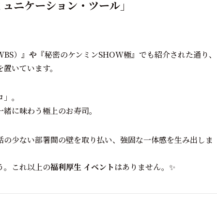
コミュニケーション・ツール」
BS）』
や
『秘密のケンミンSHOW極』でも紹介された通り、
を置いています。
ロ」。
一緒に味わう極上のお寿司。
話の少ない部署間の壁を取り払い、強固な一体感を生み出しま
う。これ以上の
福利厚生 イベント
はありません。✨