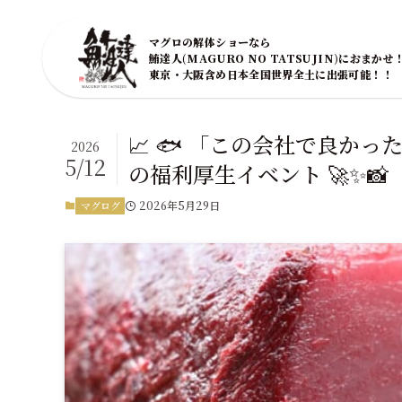
マグロの解体ショーなら
鮪達人(MAGURO NO TATSUJIN)におまかせ
東京・大阪含め日本全国世界全土に出張可能！！
📈 🐟 「この会社で良か
2026
5/12
の福利厚生イベント 🚀✨📸
2026年5月29日
マグログ