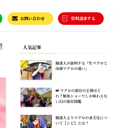
お問い合わせ
資料請求する
型
人気記事
鮪達人が説明する『生マグロと
冷凍マグロの違い』
👑 マグロの部位の王様はど
れ？解体ショーでしか味わえな
い幻の部位図鑑
鮪達人よりマグロの食文化につ
いて【シビ】とは？