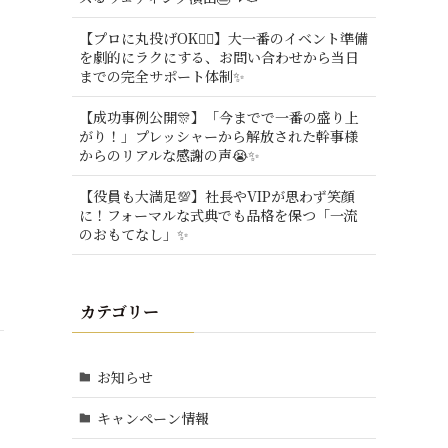
【プロに丸投げOK🙆‍♂️】大一番のイベント準備
を劇的にラクにする、お問い合わせから当日
までの完全サポート体制✨
【成功事例公開🎊】「今までで一番の盛り上
がり！」プレッシャーから解放された幹事様
からのリアルな感謝の声😭✨
【役員も大満足💯】社長やVIPが思わず笑顔
に！フォーマルな式典でも品格を保つ「一流
のおもてなし」✨
カテゴリー
お知らせ
キャンペーン情報