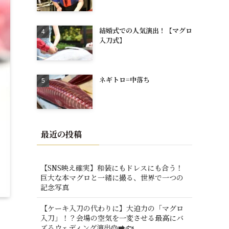
結婚式での人気演出！【マグロ
入刀式】
ネギトロ=中落ち
最近の投稿
【SNS映え確実】和装にもドレスにも合う！
巨大な本マグロと一緒に撮る、世界で一つの
記念写真
【ケーキ入刀の代わりに】大迫力の「マグロ
入刀」！？会場の空気を一変させる最高にバ
ズるウェディング演出🎂➡️🐟