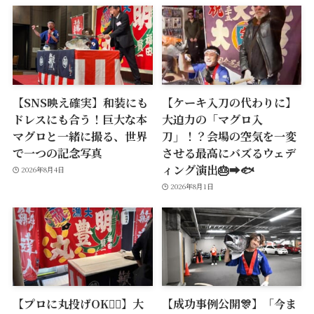
【SNS映え確実】和装にも
【ケーキ入刀の代わりに】
ドレスにも合う！巨大な本
大迫力の「マグロ入
マグロと一緒に撮る、世界
刀」！？会場の空気を一変
で一つの記念写真
させる最高にバズるウェデ
ィング演出🎂➡️🐟
2026年8月4日
2026年8月1日
【プロに丸投げOK🙆‍♂️】大
【成功事例公開🎊】「今ま