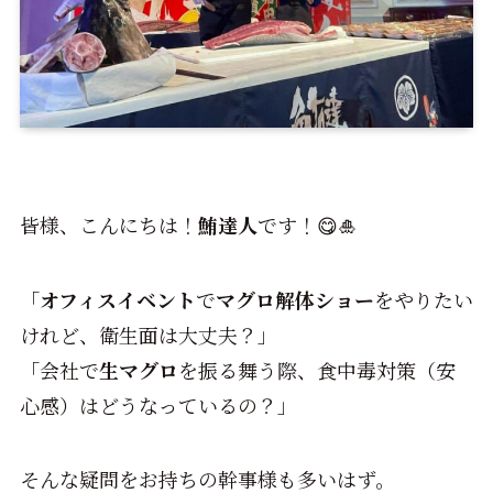
皆様、こんにちは！
鮪達人
です！😋🎍
「
オフィスイベント
で
マグロ解体ショー
をやりたい
けれど、衛生面は大丈夫？」
「会社で
生マグロ
を振る舞う際、食中毒対策（安
心感）はどうなっているの？」
そんな疑問をお持ちの幹事様も多いはず。