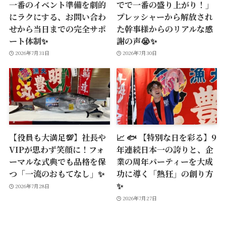
一番のイベント準備を劇的
でで一番の盛り上がり！」
にラクにする、お問い合わ
プレッシャーから解放され
せから当日までの完全サポ
た幹事様からのリアルな感
ート体制✨
謝の声😭✨
2026年7月31日
2026年7月30日
【役員も大満足💯】社長や
📈 🐟 【特別な日を彩る】9
VIPが思わず笑顔に！フォ
年連続日本一の誇りと、企
ーマルな式典でも品格を保
業の周年パーティーを大成
つ「一流のおもてなし」✨
功に導く「熱狂」の創り方
✨
2026年7月28日
2026年7月27日