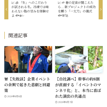
📈 🧊 「生」へのこだわり
📈 🌱 春の足音が聞こえた
が試される冬。冷凍では味
ら... 新プロジェクトの成功
わえない脂の甘みを体験せ
を願う「一太刀」の儀式
よ 🐟❄️✨
🐟🌸🚀
関連記事
🚨【失敗談】企業イベント
【自社調べ】幹事の約8割
の余興で起きた悲劇と回避
が直面する「イベントのマ
策
ンネリ化」と、本当に喜ば
れた演出の共通点
2026年8月8日
2026年8月7日