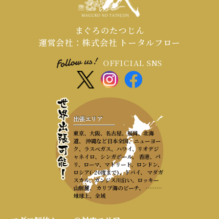
まぐろのたつじん
運営会社：株式会社 トータルフロー
OFFICIAL SNS
出張エリア
東京、大阪、名古屋、福岡、北海
道、 沖縄など日本全国、ニューヨー
ク、ラスベガス、ハワイ、リオデジ
ャネイロ、シンガポール、 香港、パ
リ、ローマ、マドリード、ロンドン、
ロシア(-20度まで)、ドバイ、 マダガ
スカル、ガンジス川沿い、ロッキー
山脈麓、 カリブ海のビーチ、 ………
地球上、全域