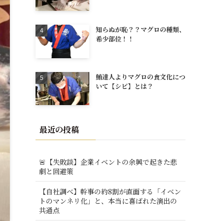
知らぬが恥？？マグロの種類、
希少部位！！
鮪達人よりマグロの食文化につ
いて【シビ】とは？
最近の投稿
🚨【失敗談】企業イベントの余興で起きた悲
劇と回避策
【自社調べ】幹事の約8割が直面する「イベン
トのマンネリ化」と、本当に喜ばれた演出の
共通点