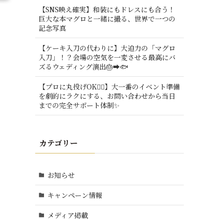
【SNS映え確実】和装にもドレスにも合う！
巨大な本マグロと一緒に撮る、世界で一つの
記念写真
【ケーキ入刀の代わりに】大迫力の「マグロ
入刀」！？会場の空気を一変させる最高にバ
ズるウェディング演出🎂➡️🐟
【プロに丸投げOK🙆‍♂️】大一番のイベント準備
を劇的にラクにする、お問い合わせから当日
までの完全サポート体制✨
カテゴリー
お知らせ
キャンペーン情報
メディア掲載