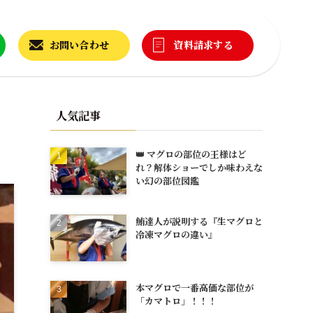
お問い合わせ
資料請求する
人気記事
👑 マグロの部位の王様はど
れ？解体ショーでしか味わえな
い幻の部位図鑑
鮪達人が説明する『生マグロと
冷凍マグロの違い』
本マグロで一番高価な部位が
「カマトロ」！！！