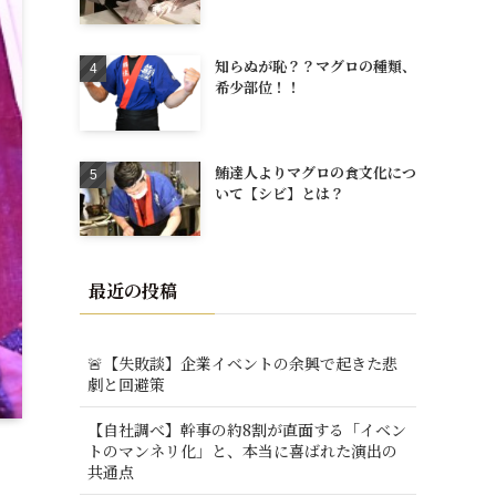
知らぬが恥？？マグロの種類、
希少部位！！
鮪達人よりマグロの食文化につ
いて【シビ】とは？
最近の投稿
🚨【失敗談】企業イベントの余興で起きた悲
劇と回避策
【自社調べ】幹事の約8割が直面する「イベン
トのマンネリ化」と、本当に喜ばれた演出の
共通点