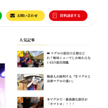
お問い合わせ
資料請求する
人気記事
👑 マグロの部位の王様はど
れ？解体ショーでしか味わえな
い幻の部位図鑑
鮪達人が説明する『生マグロと
冷凍マグロの違い』
本マグロで一番高価な部位が
「カマトロ」！！！