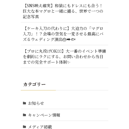
【SNS映え確実】和装にもドレスにも合う！
巨大な本マグロと一緒に撮る、世界で一つの
記念写真
【ケーキ入刀の代わりに】大迫力の「マグロ
入刀」！？会場の空気を一変させる最高にバ
ズるウェディング演出🎂➡️🐟
【プロに丸投げOK🙆‍♂️】大一番のイベント準備
を劇的にラクにする、お問い合わせから当日
までの完全サポート体制✨
カテゴリー
い
お知らせ
キャンペーン情報
メディア掲載