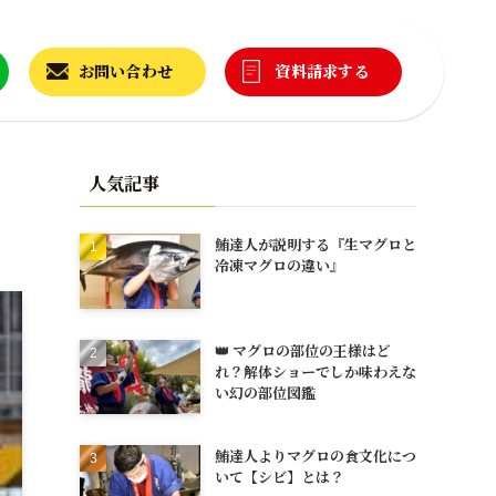
お問い合わせ
資料請求する
人気記事
鮪達人が説明する『生マグロと
冷凍マグロの違い』
👑 マグロの部位の王様はど
れ？解体ショーでしか味わえな
い幻の部位図鑑
鮪達人よりマグロの食文化につ
いて【シビ】とは？