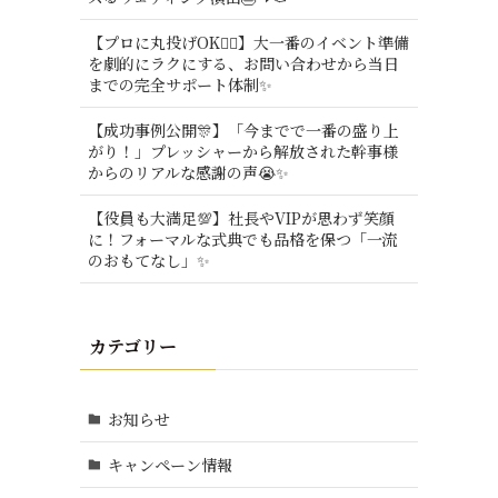
【プロに丸投げOK🙆‍♂️】大一番のイベント準備
を劇的にラクにする、お問い合わせから当日
までの完全サポート体制✨
【成功事例公開🎊】「今までで一番の盛り上
がり！」プレッシャーから解放された幹事様
からのリアルな感謝の声😭✨
【役員も大満足💯】社長やVIPが思わず笑顔
に！フォーマルな式典でも品格を保つ「一流
のおもてなし」✨
カテゴリー
お知らせ
キャンペーン情報