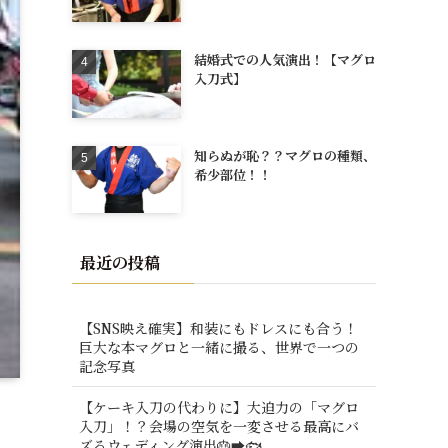
結婚式での人気演出！【マグロ
入刀式】
知らぬが恥？？マグロの種類、
希少部位！！
最近の投稿
【SNS映え確実】和装にもドレスにも合う！
巨大な本マグロと一緒に撮る、世界で一つの
記念写真
【ケーキ入刀の代わりに】大迫力の「マグロ
入刀」！？会場の空気を一変させる最高にバ
ズるウェディング演出🎂➡️🐟