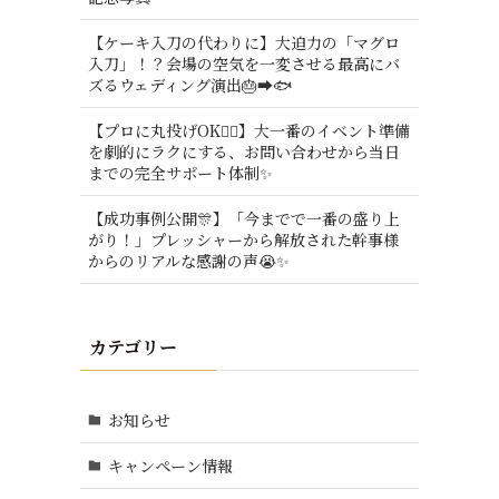
【ケーキ入刀の代わりに】大迫力の「マグロ
入刀」！？会場の空気を一変させる最高にバ
ズるウェディング演出🎂➡️🐟
【プロに丸投げOK🙆‍♂️】大一番のイベント準備
を劇的にラクにする、お問い合わせから当日
までの完全サポート体制✨
【成功事例公開🎊】「今までで一番の盛り上
がり！」プレッシャーから解放された幹事様
からのリアルな感謝の声😭✨
カテゴリー
お知らせ
キャンペーン情報