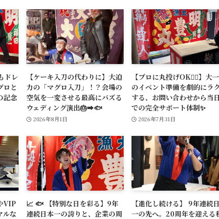
もドレ
【ケーキ入刀の代わりに】大迫
【プロに丸投げOK🙆‍♂️】大
グロと
力の「マグロ入刀」！？会場の
のイベント準備を劇的にラ
の記念
空気を一変させる最高にバズる
する、お問い合わせから当
ウェディング演出🎂➡️🐟
での完全サポート体制✨
2026年8月1日
2026年7月31日
VIP
📈 🐟 【特別な日を彩る】9年
【進化し続ける】 9年連続
マルな
連続日本一の誇りと、企業の周
一の先へ。20周年を迎える