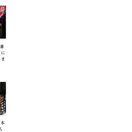
一番
クに
日ま
日本
私