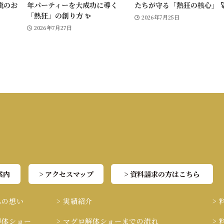
流のお
年パーティーを大成功に導く
たちが守る「熱狂の核心」 
「熱狂」の創り方 ✨
2026年7月25日
2026年7月27日
案内
> アクセスマップ
> 資料請求の方はこちら
への想い
> 実績紹介
>
解体ショー
> マグロ解体ショーまでの流れ
>