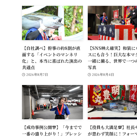
【自社調べ】幹事の約8割が直
【SNS映え確実】和装に
面する「イベントのマンネリ
スにも合う！巨大な本マ
化」と、本当に喜ばれた演出の
一緒に撮る、世界で一つ
共通点
写真
2026年8月7日
2026年8月4日
【成功事例公開🎊】「今までで
【役員も大満足💯】社長や
一番の盛り上がり！」プレッシ
が思わず笑顔に！フォー