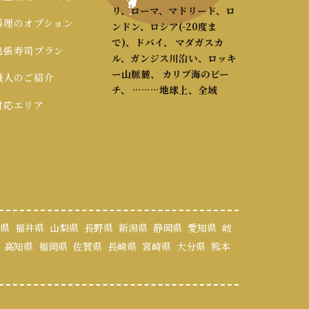
リ、ローマ、マドリード、ロ
 料理のオプション
ンドン、ロシア(-20度ま
で)、ドバイ、 マダガスカ
 出張寿司プラン
ル、ガンジス川沿い、ロッキ
ー山脈麓、 カリブ海のビー
 職人のご紹介
チ、 ………地球上、全域
 対応エリア
県
福井県
山梨県
長野県
新潟県
静岡県
愛知県
岐
高知県
福岡県
佐賀県
長崎県
宮崎県
大分県
熊本