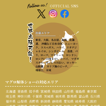
OFFICIAL SNS
出張エリア
東京、大阪、名古屋、福岡、北海
道、 沖縄など日本全国、ニューヨー
ク、ラスベガス、ハワイ、リオデジ
ャネイロ、シンガポール、 香港、パ
リ、ローマ、マドリード、ロンドン、
ロシア(-20度まで)、ドバイ、 マダガ
スカル、ガンジス川沿い、ロッキー
山脈麓、 カリブ海のビーチ、 ………
地球上、全域
マグロ解体ショーの対応エリア
北海道
青森県
岩手県
宮城県
秋田県
山形県
福島県
東京都
埼玉県
神奈川県
千葉県
茨城県
栃木県
群馬県
富山県
石川県
福井県
山梨県
長野県
新潟県
静岡県
愛知県
岐阜県
大阪府