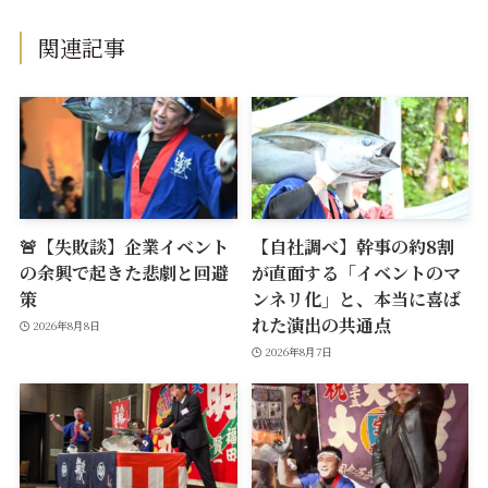
関連記事
🚨【失敗談】企業イベント
【自社調べ】幹事の約8割
の余興で起きた悲劇と回避
が直面する「イベントのマ
策
ンネリ化」と、本当に喜ば
れた演出の共通点
2026年8月8日
2026年8月7日