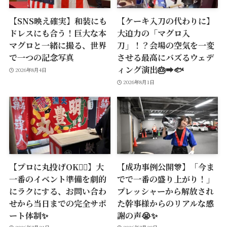
【SNS映え確実】和装にも
【ケーキ入刀の代わりに】
ドレスにも合う！巨大な本
大迫力の「マグロ入
マグロと一緒に撮る、世界
刀」！？会場の空気を一変
で一つの記念写真
させる最高にバズるウェデ
ィング演出🎂➡️🐟
2026年8月4日
2026年8月1日
【プロに丸投げOK🙆‍♂️】大
【成功事例公開🎊】「今ま
一番のイベント準備を劇的
でで一番の盛り上がり！」
にラクにする、お問い合わ
プレッシャーから解放され
せから当日までの完全サポ
た幹事様からのリアルな感
ート体制✨
謝の声😭✨