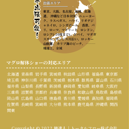
出張エリア
東京、大阪、名古屋、福岡、北海
道、 沖縄など日本全国、ニューヨー
ク、ラスベガス、ハワイ、リオデジ
ャネイロ、シンガポール、 香港、パ
リ、ローマ、マドリード、ロンドン、
ロシア(-20度まで)、ドバイ、 マダガ
スカル、ガンジス川沿い、ロッキー
山脈麓、 カリブ海のビーチ、 ………
地球上、全域
マグロ解体ショーの対応エリア
北海道
青森県
岩手県
宮城県
秋田県
山形県
福島県
東京都
埼玉県
神奈川県
千葉県
茨城県
栃木県
群馬県
富山県
石川県
福井県
山梨県
長野県
新潟県
静岡県
愛知県
岐阜県
大阪府
三重県
滋賀県
京都府
兵庫県
奈良県
和歌山県
鳥取県
島根県
岡山県
広島県
山口県
徳島県
香川県
愛媛県
高知県
福岡県
佐賀県
長崎県
宮崎県
大分県
熊本県
鹿児島県
沖縄県
関西
関東
Copyright © 2022 鮪達人 | トータルフロー株式会社