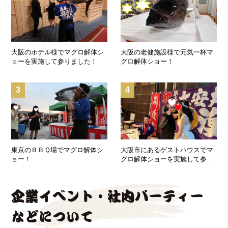
大阪のホテル様でマグロ解体シ
大阪の老健施設様で元気一杯マ
ョーを実施して参りました！
グロ解体ショー！
3
4
東京のＢＢＱ場でマグロ解体シ
大阪市にあるゲストハウスでマ
ョー！
グロ解体ショーを実施して参り
ました！
企業イベント・社内パーティー
などについて