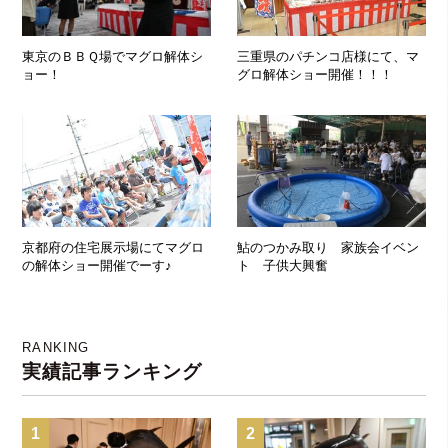
東京のＢＢＱ場でマグロ解体シ
三重県のパチンコ店様にて、マ
ョー！
グロ解体ショー開催！！！
京都府の住宅展示場にてマグロ
鮎のつかみ取り 家族会イベン
の解体ショー開催でーす♪
ト 子供大興奮
RANKING
実績記事ランキング
1
2