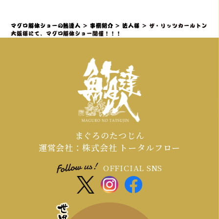
の3ヶ月～1ヶ月前までにご相談・仮予
約いただくことを推奨しております。
マグロ解体ショーの鮪達人
>
事例紹介
>
法人様
>
ザ・リッツカールトン
特に、大規模なイベントや、忘年会・
大阪様にて、マグロ解体ショー開催！！！
新年会・歓送迎会などの繁忙期（11月
～4月頃）は、職人やマグロの仕入れ、
会場の調整が集中するため、お早めの
ご連絡が必須となります。
まぐろのたつじん
運営会社：株式会社 トータルフロー
OFFICIAL SNS