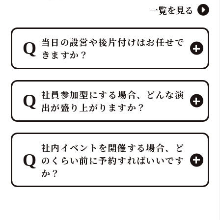
一覧を見る
当日の設営や後片付けはお任せで
きますか？
はい、すべて「鮪達人」にお任せくだ
社員参加型にする場合、どんな演
さい！ 幹事様や会場スタッフ様のお手
出が盛り上がりますか？
間は最小限に抑え、イベントに集中し
ていただける万全のサポート体制で臨
みます。
プロのMCと、効果的なBGM・音響で
ホテルレベルのおもてなしをコンセプ
社内イベントを開催する場合、ど
一体感のあるエンタメショーとなり、
トにしており、企画・演出だけでな
のくらい前に予約すればいいです
大迫力の40キロ以上の「マグロ解体シ
く、設営から撤収まで全てを対応させ
か？
ョー」や新鮮な部位の「最高の食体
ていただきます。
験」レポートなどを通じて、会場の話
題性と盛り上がりを最大化できます。
社内イベントでマグロ解体ショーをご
検討の場合、理想としては開催予定日