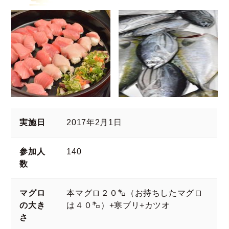
実施日
2017年2月1日
参加人
140
数
マグロ
本マグロ２０㌔（お持ちしたマグロ
の大き
は４０㌔）+寒ブリ+カツオ
さ