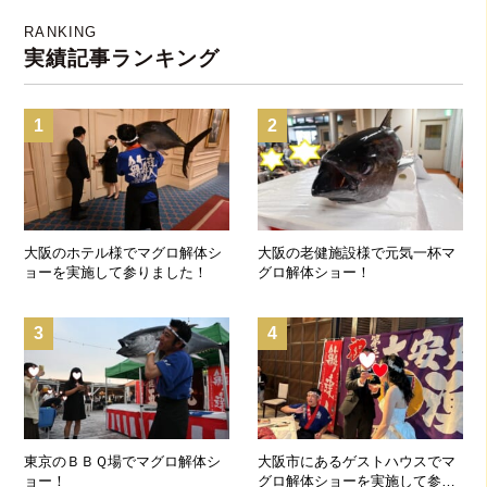
RANKING
実績記事ランキング
1
2
大阪のホテル様でマグロ解体シ
大阪の老健施設様で元気一杯マ
ョーを実施して参りました！
グロ解体ショー！
3
4
東京のＢＢＱ場でマグロ解体シ
大阪市にあるゲストハウスでマ
ョー！
グロ解体ショーを実施して参り