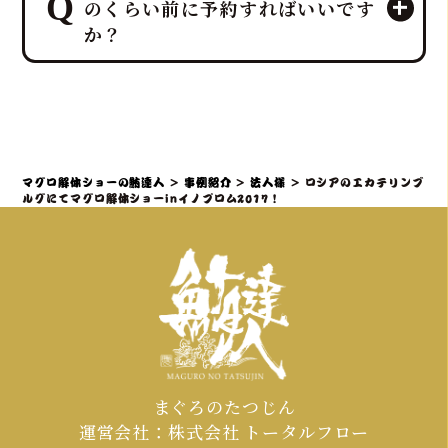
トにしており、企画・演出だけでな
のくらい前に予約すればいいです
大迫力の40キロ以上の「マグロ解体シ
く、設営から撤収まで全てを対応させ
か？
ョー」や新鮮な部位の「最高の食体
ていただきます。
験」レポートなどを通じて、会場の話
題性と盛り上がりを最大化できます。
社内イベントでマグロ解体ショーをご
検討の場合、理想としては開催予定日
の3ヶ月～1ヶ月前までにご相談・仮予
約いただくことを推奨しております。
マグロ解体ショーの鮪達人
>
事例紹介
>
法人様
>
ロシアのエカテリンブ
特に、大規模なイベントや、忘年会・
ルグにてマグロ解体ショーinイノプロム2017！
新年会・歓送迎会などの繁忙期（11月
～4月頃）は、職人やマグロの仕入れ、
会場の調整が集中するため、お早めの
ご連絡が必須となります。
まぐろのたつじん
運営会社：株式会社 トータルフロー