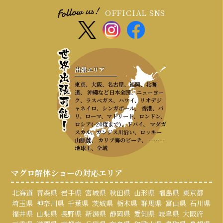
OFFICIAL SNS
出張エリア
東京、大阪、名古屋、福岡、北海
道、 沖縄など日本全国、ニューヨー
ク、ラスベガス、ハワイ、リオデジ
ャネイロ、シンガポール、 香港、パ
リ、ローマ、マドリード、ロンドン、
ロシア(-20度まで)、ドバイ、 マダガ
スカル、ガンジス川沿い、ロッキー
山脈麓、 カリブ海のビーチ、 ………
地球上、全域
マグロ解体ショーの対応エリア
北海道
青森県
岩手県
宮城県
秋田県
山形県
福島県
東京都
埼玉県
神奈川県
千葉県
茨城県
栃木県
群馬県
富山県
石川県
福井県
山梨県
長野県
新潟県
静岡県
愛知県
岐阜県
大阪府