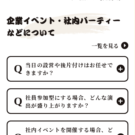
ました！
企業イベント・社内パーティー
などについて
一覧を見る
当日の設営や後片付けはお任せで
きますか？
はい、すべて「鮪達人」にお任せくだ
社員参加型にする場合、どんな演
さい！ 幹事様や会場スタッフ様のお手
出が盛り上がりますか？
間は最小限に抑え、イベントに集中し
ていただける万全のサポート体制で臨
みます。
プロのMCと、効果的なBGM・音響で
ホテルレベルのおもてなしをコンセプ
社内イベントを開催する場合、ど
一体感のあるエンタメショーとなり、