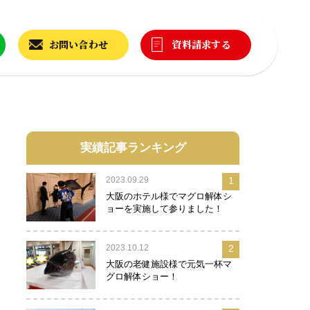
お問い合わせ
資料請求する
実績記事ランキング
2023.09.29
1
大阪のホテル様でマグロ解体シ
ョーを実施して参りました！
2023.10.12
2
大阪の老健施設様で元気一杯マ
グロ解体ショー！