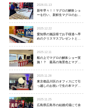
2026.01.13
新年早々！！マグロの解体ショ
ーを行い、新鮮生マグロのお寿
司をお年玉として皆様にお振る
舞い！！！
2025.12.22
愛知県の施設様でお子様達へ早
めのクリスマスプレゼントとし
てマグロの解体ショーを実
施！？
2025.12.11
船の上でマグロの解体ショー実
施！？ 最高の海景色とマグロ
のコラボレーション！！！
2025.11.28
東京都品川区のオフィスにて引
っ越しのお祝いで生の本マグロ
約40㌔をお持ちし、マグロの解
体ショーを行いお祝いしてまい
りました
2025.11.25
広島県広島市の結婚式場にて余