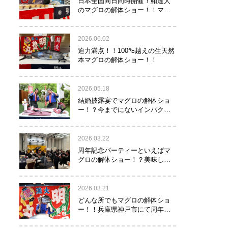
日本全国同日同時開催！鮪達人
のマグロの解体ショー！！マグ
ロでツナがる♡
2026.06.02
迫力満点！！100㌔越えの生天然
本マグロの解体ショー！！
2026.05.18
結婚披露宴でマグロの解体ショ
ー！？今までにないインパクト
でゲストを驚かせたい方へオス
スメ！！
2026.03.22
周年記念パーティーといえばマ
グロの解体ショー！？美味し
い！楽しい！縁起がいい！
2026.03.21
どんな所でもマグロの解体ショ
ー！！兵庫県神戸市にて周年記
念でマグロの解体ショーを行っ
て参りました！！