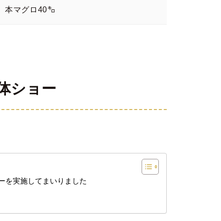
本マグロ40㌔
体ショー
ョーを実施してまいりました