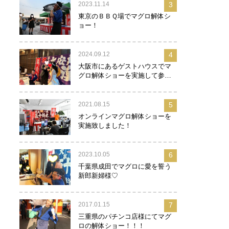
2023.11.14
3
東京のＢＢＱ場でマグロ解体シ
ョー！
2024.09.12
4
大阪市にあるゲストハウスでマ
グロ解体ショーを実施して参り
ました！
2021.08.15
5
オンラインマグロ解体ショーを
実施致しました！
2023.10.05
6
千葉県成田でマグロに愛を誓う
新郎新婦様♡
2017.01.15
7
三重県のパチンコ店様にてマグ
ロの解体ショー！！！