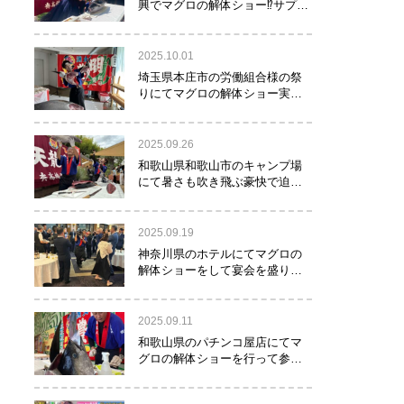
興でマグロの解体ショー⁉サプラ
イズで約40㌔のマグロが登
場！！！
2025.10.01
埼玉県本庄市の労働組合様の祭
りにてマグロの解体ショー実施
しました！
2025.09.26
和歌山県和歌山市のキャンプ場
にて暑さも吹き飛ぶ豪快で迫力
満点のマグロの解体ショー実施
しました。
2025.09.19
神奈川県のホテルにてマグロの
解体ショーをして宴会を盛り上
げるお手伝いをさせて頂きまし
た。
2025.09.11
和歌山県のパチンコ屋店にてマ
グロの解体ショーを行って参り
ました。