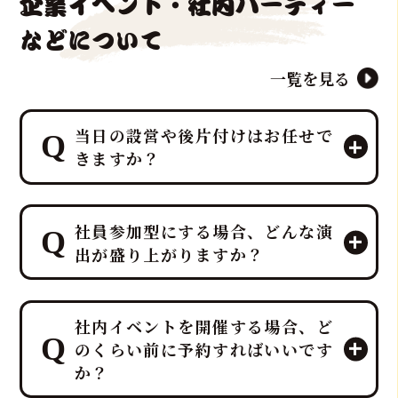
企業イベント・社内パーティー
などについて
一覧を見る
当日の設営や後片付けはお任せで
きますか？
はい、すべて「鮪達人」にお任せくだ
社員参加型にする場合、どんな演
さい！ 幹事様や会場スタッフ様のお手
出が盛り上がりますか？
間は最小限に抑え、イベントに集中し
ていただける万全のサポート体制で臨
みます。
プロのMCと、効果的なBGM・音響で
ホテルレベルのおもてなしをコンセプ
社内イベントを開催する場合、ど
一体感のあるエンタメショーとなり、
トにしており、企画・演出だけでな
のくらい前に予約すればいいです
大迫力の40キロ以上の「マグロ解体シ
く、設営から撤収まで全てを対応させ
か？
ョー」や新鮮な部位の「最高の食体
ていただきます。
験」レポートなどを通じて、会場の話