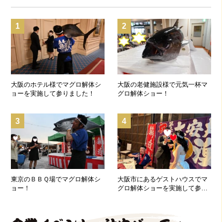
1
2
大阪のホテル様でマグロ解体シ
大阪の老健施設様で元気一杯マ
ョーを実施して参りました！
グロ解体ショー！
3
4
東京のＢＢＱ場でマグロ解体シ
大阪市にあるゲストハウスでマ
ョー！
グロ解体ショーを実施して参り
ました！