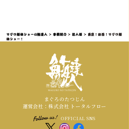
題性と盛り上がりを最大化できます。
社内イベントでマグロ解体ショーをご
検討の場合、理想としては開催予定日
の3ヶ月～1ヶ月前までにご相談・仮予
約いただくことを推奨しております。
マグロ解体ショーの鮪達人
>
事例紹介
>
法人様
>
東京！渋谷！マグロ解
特に、大規模なイベントや、忘年会・
体ショー！
新年会・歓送迎会などの繁忙期（11月
～4月頃）は、職人やマグロの仕入れ、
会場の調整が集中するため、お早めの
ご連絡が必須となります。
まぐろのたつじん
運営会社：株式会社 トータルフロー
OFFICIAL SNS