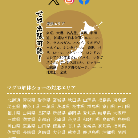
出張エリア
東京、大阪、名古屋、福岡、北海
道、 沖縄など日本全国、ニューヨー
ク、ラスベガス、ハワイ、リオデジ
ャネイロ、シンガポール、 香港、パ
リ、ローマ、マドリード、ロンドン、
ロシア(-20度まで)、ドバイ、 マダガ
スカル、ガンジス川沿い、ロッキー
山脈麓、 カリブ海のビーチ、 ………
地球上、全域
マグロ解体ショーの対応エリア
北海道
青森県
岩手県
宮城県
秋田県
山形県
福島県
東京都
埼玉県
神奈川県
千葉県
茨城県
栃木県
群馬県
富山県
石川県
福井県
山梨県
長野県
新潟県
静岡県
愛知県
岐阜県
大阪府
三重県
滋賀県
京都府
兵庫県
奈良県
和歌山県
鳥取県
島根県
岡山県
広島県
山口県
徳島県
香川県
愛媛県
高知県
福岡県
佐賀県
長崎県
宮崎県
大分県
熊本県
鹿児島県
沖縄県
関西