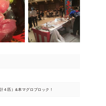
計４匹）&本マグロブロック！