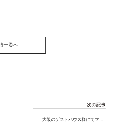
績一覧へ
次の記事
大阪のゲストハウス様にてマグ
ロ解体ショー開催！！