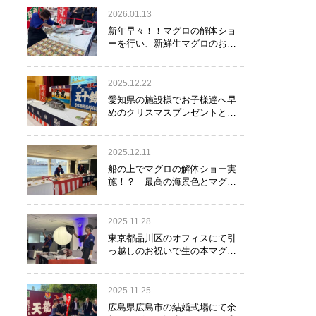
2026.01.13
新年早々！！マグロの解体ショ
ーを行い、新鮮生マグロのお寿
司をお年玉として皆様にお振る
舞い！！！
2025.12.22
愛知県の施設様でお子様達へ早
めのクリスマスプレゼントとし
てマグロの解体ショーを実
施！？
2025.12.11
船の上でマグロの解体ショー実
施！？ 最高の海景色とマグロ
のコラボレーション！！！
2025.11.28
東京都品川区のオフィスにて引
っ越しのお祝いで生の本マグロ
約40㌔をお持ちし、マグロの解
体ショーを行いお祝いしてまい
りました
2025.11.25
広島県広島市の結婚式場にて余