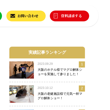
お問い合わせ
資料請求する
実績記事ランキング
2023.09.29
1
大阪のホテル様でマグロ解体シ
ョーを実施して参りました！
2023.10.12
2
大阪の老健施設様で元気一杯マ
グロ解体ショー！