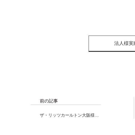
法人様実
前の記事
ザ・リッツカールトン大阪様に
て、マグロ解体ショー開
催！！！