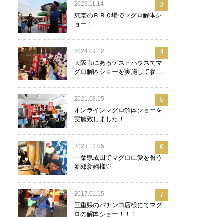
2023.11.14
3
東京のＢＢＱ場でマグロ解体シ
ョー！
2024.09.12
4
大阪市にあるゲストハウスでマ
グロ解体ショーを実施して参り
ました！
2021.08.15
5
オンラインマグロ解体ショーを
実施致しました！
2023.10.05
6
千葉県成田でマグロに愛を誓う
新郎新婦様♡
2017.01.15
7
三重県のパチンコ店様にてマグ
ロの解体ショー！！！