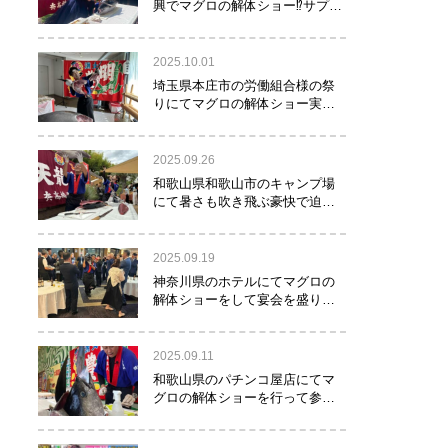
興でマグロの解体ショー⁉サプラ
イズで約40㌔のマグロが登
場！！！
2025.10.01
埼玉県本庄市の労働組合様の祭
りにてマグロの解体ショー実施
しました！
2025.09.26
和歌山県和歌山市のキャンプ場
にて暑さも吹き飛ぶ豪快で迫力
満点のマグロの解体ショー実施
しました。
2025.09.19
神奈川県のホテルにてマグロの
解体ショーをして宴会を盛り上
げるお手伝いをさせて頂きまし
た。
2025.09.11
和歌山県のパチンコ屋店にてマ
グロの解体ショーを行って参り
ました。