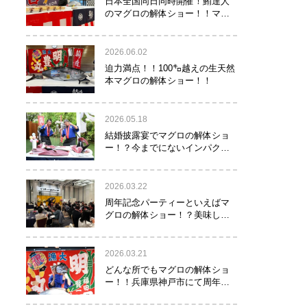
日本全国同日同時開催！鮪達人
のマグロの解体ショー！！マグ
ロでツナがる♡
2026.06.02
迫力満点！！100㌔越えの生天然
本マグロの解体ショー！！
2026.05.18
結婚披露宴でマグロの解体ショ
ー！？今までにないインパクト
でゲストを驚かせたい方へオス
スメ！！
2026.03.22
周年記念パーティーといえばマ
グロの解体ショー！？美味し
い！楽しい！縁起がいい！
2026.03.21
どんな所でもマグロの解体ショ
ー！！兵庫県神戸市にて周年記
念でマグロの解体ショーを行っ
て参りました！！