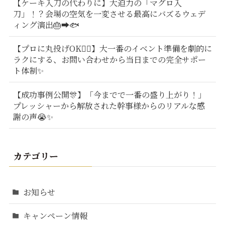
【ケーキ入刀の代わりに】大迫力の「マグロ入
刀」！？会場の空気を一変させる最高にバズるウェデ
ィング演出🎂➡️🐟
【プロに丸投げOK🙆‍♂️】大一番のイベント準備を劇的に
ラクにする、お問い合わせから当日までの完全サポー
ト体制✨
【成功事例公開🎊】「今までで一番の盛り上がり！」
プレッシャーから解放された幹事様からのリアルな感
謝の声😭✨
カテゴリー
お知らせ
キャンペーン情報