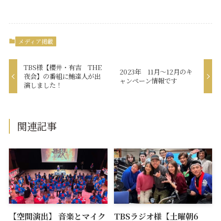
メディア掲載
TBS様【櫻井・有吉 THE
2023年 11月〜12月のキ
夜会】の番組に鮪達人が出
ャンペーン情報です
演しました！
関連記事
【空間演出】 音楽とマイク
TBSラジオ様【土曜朝6