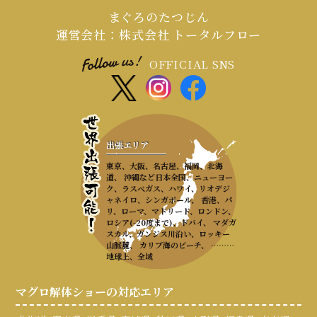
まぐろのたつじん
運営会社：株式会社 トータルフロー
OFFICIAL SNS
出張エリア
東京、大阪、名古屋、福岡、北海
道、 沖縄など日本全国、ニューヨー
ク、ラスベガス、ハワイ、リオデジ
ャネイロ、シンガポール、 香港、パ
リ、ローマ、マドリード、ロンドン、
ロシア(-20度まで)、ドバイ、 マダガ
スカル、ガンジス川沿い、ロッキー
山脈麓、 カリブ海のビーチ、 ………
地球上、全域
マグロ解体ショーの対応エリア