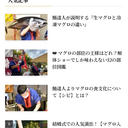
人気記事
鮪達人が説明する『生マグロと冷
凍マグロの違い』
👑 マグロの部位の王様はどれ？解
体ショーでしか味わえない幻の部
位図鑑
鮪達人よりマグロの食文化につい
て【シビ】とは？
結婚式での人気演出！【マグロ入