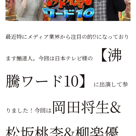
最近特にメディア業界から注目の的⁉になっており
【沸
ます鮪達人。今回は日本テレビ様の
騰ワード10】
に出演して参
岡田将生&
りました！今回は
松坂桃李&柳楽優