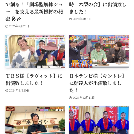
で創る！「劇場型解体ショ
時 木梨の会】に出演致し
ー」を支える最新機材の秘
ました！
密 🎤🎶
2024年4月5日
2026年7月20日
ＴＢＳ様【ラヴィット】に
日本テレビ様【キントレ】
出演致しました！
に鮪達人が出演致しまし
た！
2024年2月20日
2023年12月11日