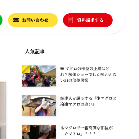
お問い合わせ
資料請求する
人気記事
👑 マグロの部位の王様はど
れ？解体ショーでしか味わえな
い幻の部位図鑑
鮪達人が説明する『生マグロと
冷凍マグロの違い』
本マグロで一番高価な部位が
「カマトロ」！！！