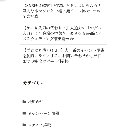
【SNS映え確実】和装にもドレスにも合う！
巨大な本マグロと一緒に撮る、世界で一つの
記念写真
【ケーキ入刀の代わりに】大迫力の「マグロ
入刀」！？会場の空気を一変させる最高にバ
ズるウェディング演出🎂➡️🐟
【プロに丸投げOK🙆‍♂️】大一番のイベント準備
を劇的にラクにする、お問い合わせから当日
までの完全サポート体制✨
カテゴリー
お知らせ
キャンペーン情報
メディア掲載