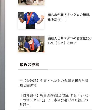
知らぬが恥？？マグロの種類、
希少部位！！
鮪達人よりマグロの食文化につ
いて【シビ】とは？
最近の投稿
🚨【失敗談】企業イベントの余興で起きた悲
劇と回避策
【自社調べ】幹事の約8割が直面する「イベン
トのマンネリ化」と、本当に喜ばれた演出の
共通点