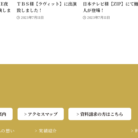
HE夜
ＴＢＳ様【ラヴィット】に出演
日本テレビ様【ZIP】にて
演しま
致しました！
人が登場！
2023年7月11日
2023年7月11日
案内
> アクセスマップ
> 資料請求の方はこちら
への想い
> 実績紹介
>