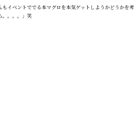
んもイベントででる本マグロを本気ゲットしようかどうかを考
ら。。。。」笑