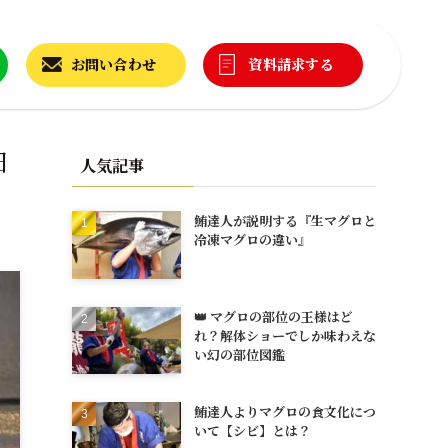
お問い合わせ
資料請求する
日
人気記事
鮪達人が説明する『生マグロと
冷凍マグロの違い』
👑 マグロの部位の王様はど
れ？解体ショーでしか味わえな
い幻の部位図鑑
鮪達人よりマグロの食文化につ
いて【シビ】とは？