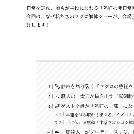
日常を忘れ、誰もが主役になれる「熱狂の非日常空
今回は、なぜ私たちのマグロ解体ショーが、会場
けします！
🚀 静寂を切り裂く「マグロの熱狂
🔪 職人の一太刀が描き出す「真剣
🌈 ゲスト全員が「熱狂の一部」に
幸運を掴み取れ！まぐろクイズバトル
手に伝わる感動！中落ちゴシゴシ体験
👑 「鮪達人」がプロデュースする