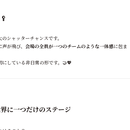
🥄
大のシャッターチャンスです。
に声が飛び、
会場の全員が一つのチームのような一体感
に包ま
にしている非日常の形です。🤝💖
世界に一つだけのステージ