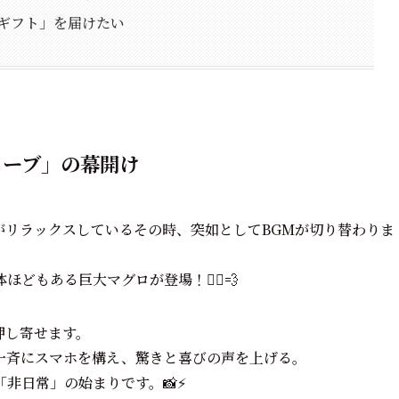
のギフト」を届けたい
ェーブ」の幕開け
がリラックスしているその時、突如としてBGMが切り替わりま
もある巨大マグロが登場！🏃‍♂️💨
押し寄せます。
一斉にスマホを構え、驚きと喜びの声を上げる。
日常」の始まりです。📸⚡️