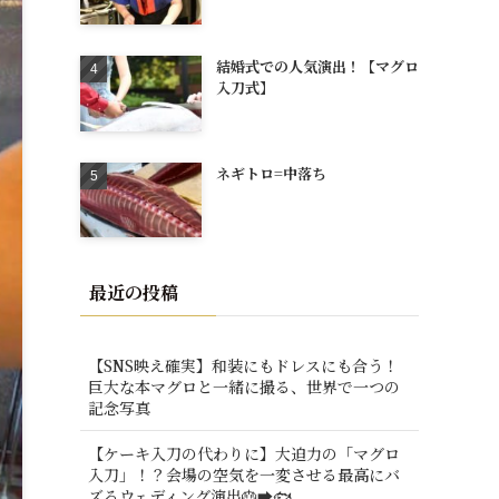
結婚式での人気演出！【マグロ
入刀式】
ネギトロ=中落ち
最近の投稿
【SNS映え確実】和装にもドレスにも合う！
巨大な本マグロと一緒に撮る、世界で一つの
記念写真
【ケーキ入刀の代わりに】大迫力の「マグロ
入刀」！？会場の空気を一変させる最高にバ
ズるウェディング演出🎂➡️🐟