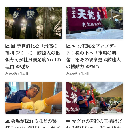
📈 📊 予算消化を「最高の
📈 🍡 お花見をアップデー
福利厚生」に。鮪達人の出
ト！桜の下へ「市場の興
張寿司が社員満足度No.1の
奮」をそのまま運ぶ鮪達人
理由 🐟💰✨
の機動力 🐟🌸🍡
2026年3月20日
2026年3月17日
🌊 会場が揺れるほどの熱
👑 マグロの部位の王様はど
狂！マグロ解体ショーがパ
れ？解体ショーでしか味わ