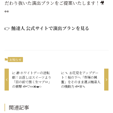
だわり抜いた演出プランをご提案いたします！🎥
👀
👉
鮪達人 公式サイトで演出プランを見る
お知らせ
📈 🎁 ホワイトデーの逆転
📈 🍡 お花見をアップデー
劇！お返しはスイーツより
ト！桜の下へ「市場の興
「目の前で捌く生マグロ」
奮」をそのまま運ぶ鮪達人
の衝撃 🐟🤍🍬❌🍣✨
の機動力 🐟🌸🍡
関連記事