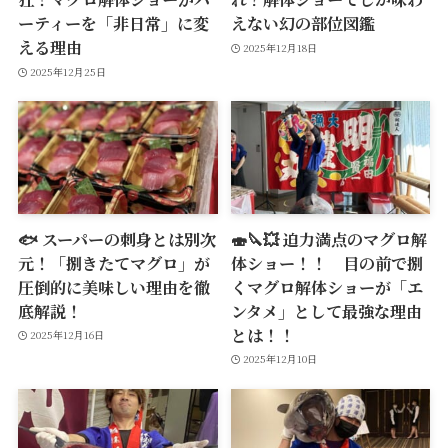
ーティーを「非日常」に変
えない幻の部位図鑑
える理由
2025年12月18日
2025年12月25日
🐟 スーパーの刺身とは別次
🍣🔪💥 迫力満点のマグロ解
元！「捌きたてマグロ」が
体ショー！！ 目の前で捌
圧倒的に美味しい理由を徹
くマグロ解体ショーが「エ
底解説！
ンタメ」として最強な理由
とは！！
2025年12月16日
2025年12月10日