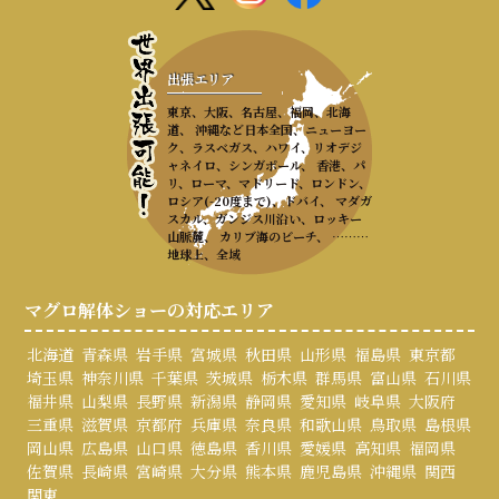
出張エリア
東京、大阪、名古屋、福岡、北海
道、 沖縄など日本全国、ニューヨー
ク、ラスベガス、ハワイ、リオデジ
ャネイロ、シンガポール、 香港、パ
リ、ローマ、マドリード、ロンドン、
ロシア(-20度まで)、ドバイ、 マダガ
スカル、ガンジス川沿い、ロッキー
山脈麓、 カリブ海のビーチ、 ………
地球上、全域
マグロ解体ショーの対応エリア
北海道
青森県
岩手県
宮城県
秋田県
山形県
福島県
東京都
埼玉県
神奈川県
千葉県
茨城県
栃木県
群馬県
富山県
石川県
福井県
山梨県
長野県
新潟県
静岡県
愛知県
岐阜県
大阪府
三重県
滋賀県
京都府
兵庫県
奈良県
和歌山県
鳥取県
島根県
岡山県
広島県
山口県
徳島県
香川県
愛媛県
高知県
福岡県
佐賀県
長崎県
宮崎県
大分県
熊本県
鹿児島県
沖縄県
関西
関東