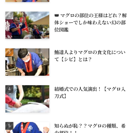
👑 マグロの部位の王様はどれ？解
体ショーでしか味わえない幻の部
位図鑑
鮪達人よりマグロの食文化につい
て【シビ】とは？
結婚式での人気演出！【マグロ入
刀式】
知らぬが恥？？マグロの種類、希
少部位！！