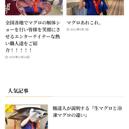
全国各地でマグロの解体シ
マグロあれこれ。
ョーを行い皆様を笑顔にさ
2022年9月3日
せるエンターテイナーな熱
い職人達をご紹
介！！！！！
2025年11月14日
人気記事
鮪達人が説明する『生マグロと冷
凍マグロの違い』