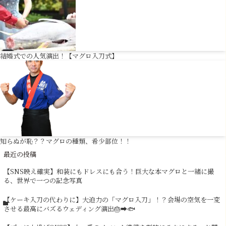
結婚式での人気演出！【マグロ入刀式】
知らぬが恥？？マグロの種類、希少部位！！
最近の投稿
【SNS映え確実】和装にもドレスにも合う！巨大な本マグロと一緒に撮
る、世界で一つの記念写真
【ケーキ入刀の代わりに】大迫力の「マグロ入刀」！？会場の空気を一変
させる最高にバズるウェディング演出🎂➡️🐟