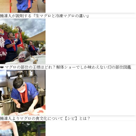
鮪達人が説明する『生マグロと冷凍マグロの違い』
👑 マグロの部位の王様はどれ？解体ショーでしか味わえない幻の部位図鑑
鮪達人よりマグロの食文化について【シビ】とは？