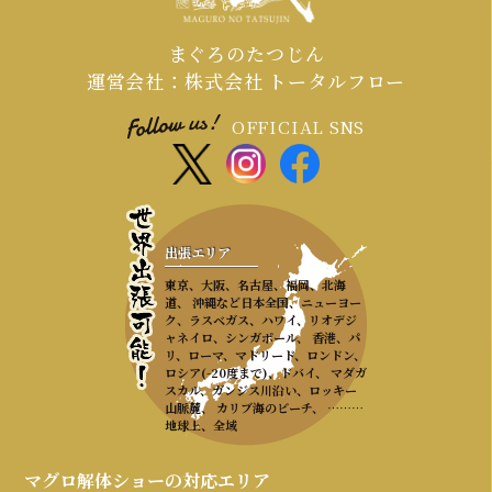
まぐろのたつじん
運営会社：株式会社 トータルフロー
OFFICIAL SNS
出張エリア
東京、大阪、名古屋、福岡、北海
道、 沖縄など日本全国、ニューヨー
ク、ラスベガス、ハワイ、リオデジ
ャネイロ、シンガポール、 香港、パ
リ、ローマ、マドリード、ロンドン、
ロシア(-20度まで)、ドバイ、 マダガ
スカル、ガンジス川沿い、ロッキー
山脈麓、 カリブ海のビーチ、 ………
地球上、全域
マグロ解体ショーの対応エリア