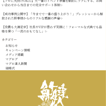
【プロに丸投げOK🙆‍♂️】大一番のイベント準備を劇的にラクにする、お問
い合わせから当日までの完全サポート体制✨
【成功事例公開🎊】「今までで一番の盛り上がり！」プレッシャーから解
放された幹事様からのリアルな感謝の声😭✨
【役員も大満足💯】社長やVIPが思わず笑顔に！フォーマルな式典でも品
格を保つ「一流のおもてなし」✨
カテゴリー
お知らせ
キャンペーン情報
メディア掲載
マグログ
マグロ達人新聞
結婚式