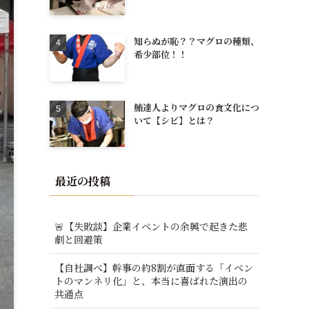
知らぬが恥？？マグロの種類、
希少部位！！
鮪達人よりマグロの食文化につ
いて【シビ】とは？
最近の投稿
🚨【失敗談】企業イベントの余興で起きた悲
劇と回避策
【自社調べ】幹事の約8割が直面する「イベン
トのマンネリ化」と、本当に喜ばれた演出の
共通点