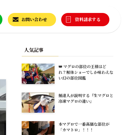
お問い合わせ
資料請求する
人気記事
👑 マグロの部位の王様はど
れ？解体ショーでしか味わえな
い幻の部位図鑑
鮪達人が説明する『生マグロと
冷凍マグロの違い』
本マグロで一番高価な部位が
「カマトロ」！！！