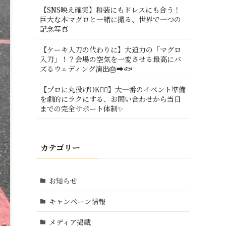
【SNS映え確実】和装にもドレスにも合う！
巨大な本マグロと一緒に撮る、世界で一つの
記念写真
【ケーキ入刀の代わりに】大迫力の「マグロ
入刀」！？会場の空気を一変させる最高にバ
ズるウェディング演出🎂➡️🐟
【プロに丸投げOK🙆‍♂️】大一番のイベント準備
を劇的にラクにする、お問い合わせから当日
までの完全サポート体制✨
カテゴリー
お知らせ
キャンペーン情報
メディア掲載