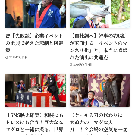
🚨【失敗談】企業イベント
【自社調べ】幹事の約8割
の余興で起きた悲劇と回避
が直面する「イベントのマ
策
ンネリ化」と、本当に喜ば
れた演出の共通点
2026年8月8日
2026年8月7日
【SNS映え確実】和装にも
【ケーキ入刀の代わりに】
ドレスにも合う！巨大な本
大迫力の「マグロ入
マグロと一緒に撮る、世界
刀」！？会場の空気を一変