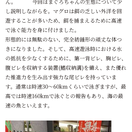
ん。 今回はまぐろちゃんの生態について少
し説明しながらを。マグロは餌の乏しい外洋を回
遊することが多いため、餌を捕まえるために高速
で泳ぐ能力を身に付けました。
形態的には無駄のない、完全紡錘形の頑丈な体つ
きになりました。そして、高速遊泳時における水
の抵抗を少なくするために、第一背ビレ、胸ビレ、
腹ビレを収納する装置(鰭収納溝)を備え、また優れ
た推進力を生み出す強力な尾ビレを持っていま
す。通常は時速30～60kmくらいで泳ぎますが、最
高では時速160kmで泳ぐとの報告もあり、海の最
速の魚といえます。