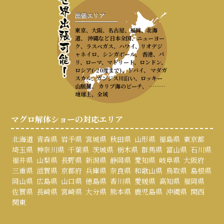
出張エリア
東京、大阪、名古屋、福岡、北海
道、 沖縄など日本全国、ニューヨー
ク、ラスベガス、ハワイ、リオデジ
ャネイロ、シンガポール、 香港、パ
リ、ローマ、マドリード、ロンドン、
ロシア(-20度まで)、ドバイ、 マダガ
スカル、ガンジス川沿い、ロッキー
山脈麓、 カリブ海のビーチ、 ………
地球上、全域
マグロ解体ショーの対応エリア
北海道
青森県
岩手県
宮城県
秋田県
山形県
福島県
東京都
埼玉県
神奈川県
千葉県
茨城県
栃木県
群馬県
富山県
石川県
福井県
山梨県
長野県
新潟県
静岡県
愛知県
岐阜県
大阪府
三重県
滋賀県
京都府
兵庫県
奈良県
和歌山県
鳥取県
島根県
岡山県
広島県
山口県
徳島県
香川県
愛媛県
高知県
福岡県
佐賀県
長崎県
宮崎県
大分県
熊本県
鹿児島県
沖縄県
関西
関東