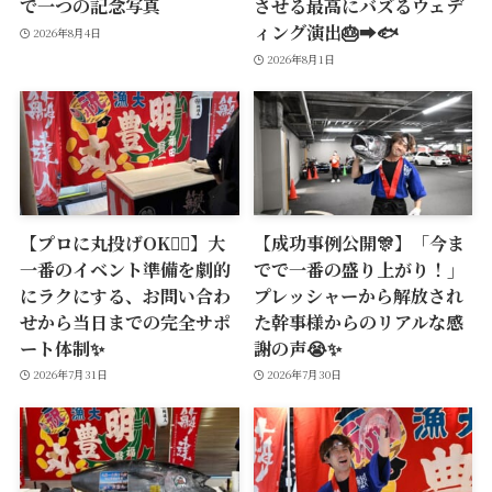
で一つの記念写真
させる最高にバズるウェデ
ィング演出🎂➡️🐟
2026年8月4日
2026年8月1日
【プロに丸投げOK🙆‍♂️】大
【成功事例公開🎊】「今ま
一番のイベント準備を劇的
でで一番の盛り上がり！」
にラクにする、お問い合わ
プレッシャーから解放され
せから当日までの完全サポ
た幹事様からのリアルな感
ート体制✨
謝の声😭✨
2026年7月31日
2026年7月30日