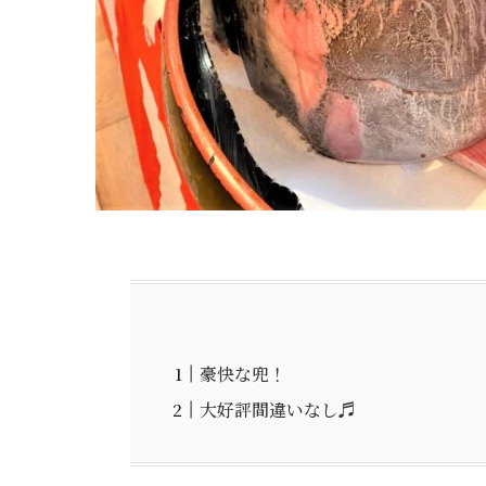
豪快な兜！
大好評間違いなし♬