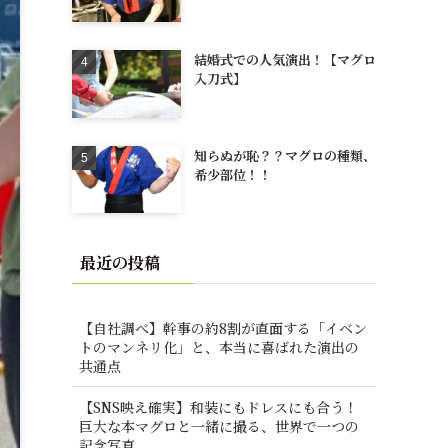
結婚式での人気演出！【マグロ
入刀式】
知らぬが恥？？マグロの種類、
希少部位！！
最近の投稿
【自社調べ】幹事の約8割が直面する「イベン
トのマンネリ化」と、本当に喜ばれた演出の
共通点
【SNS映え確実】和装にもドレスにも合う！
巨大な本マグロと一緒に撮る、世界で一つの
記念写真