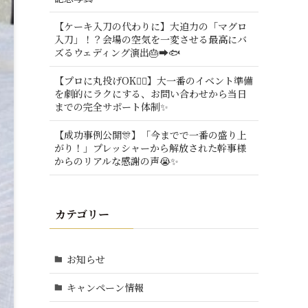
【ケーキ入刀の代わりに】大迫力の「マグロ
入刀」！？会場の空気を一変させる最高にバ
ズるウェディング演出🎂➡️🐟
【プロに丸投げOK🙆‍♂️】大一番のイベント準備
を劇的にラクにする、お問い合わせから当日
までの完全サポート体制✨
【成功事例公開🎊】「今までで一番の盛り上
がり！」プレッシャーから解放された幹事様
からのリアルな感謝の声😭✨
カテゴリー
お知らせ
キャンペーン情報