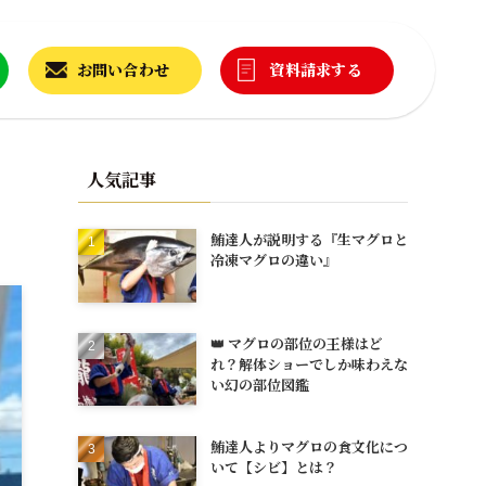
お問い合わせ
資料請求する
人気記事
鮪達人が説明する『生マグロと
冷凍マグロの違い』
👑 マグロの部位の王様はど
れ？解体ショーでしか味わえな
い幻の部位図鑑
鮪達人よりマグロの食文化につ
いて【シビ】とは？