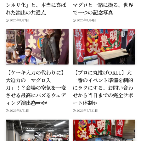
ンネリ化」と、本当に喜ば
マグロと一緒に撮る、世界
れた演出の共通点
で一つの記念写真
2026年8月7日
2026年8月4日
【ケーキ入刀の代わりに】
【プロに丸投げOK🙆‍♂️】大
大迫力の「マグロ入
一番のイベント準備を劇的
刀」！？会場の空気を一変
にラクにする、お問い合わ
させる最高にバズるウェデ
せから当日までの完全サポ
ィング演出🎂➡️🐟
ート体制✨
2026年8月1日
2026年7月31日