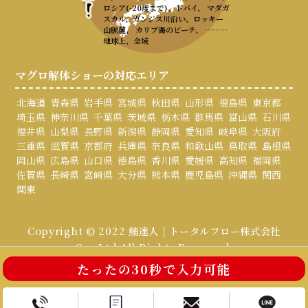
ロシア(-20度まで)、ドバイ、 マダガ
スカル、ガンジス川沿い、ロッキー
山脈麓、 カリブ海のビーチ、 ………
地球上、全域
マグロ解体ショーの対応エリア
北海道
青森県
岩手県
宮城県
秋田県
山形県
福島県
東京都
埼玉県
神奈川県
千葉県
茨城県
栃木県
群馬県
富山県
石川県
福井県
山梨県
長野県
新潟県
静岡県
愛知県
岐阜県
大阪府
三重県
滋賀県
京都府
兵庫県
奈良県
和歌山県
鳥取県
島根県
岡山県
広島県
山口県
徳島県
香川県
愛媛県
高知県
福岡県
佐賀県
長崎県
宮崎県
大分県
熊本県
鹿児島県
沖縄県
関西
関東
Copyright © 2022 鮪達人 | トータルフロー株式会社
Co., Ltd All Rights Reserved.
たったの30秒で入力可能
お電話はこちら
お問い合わせ