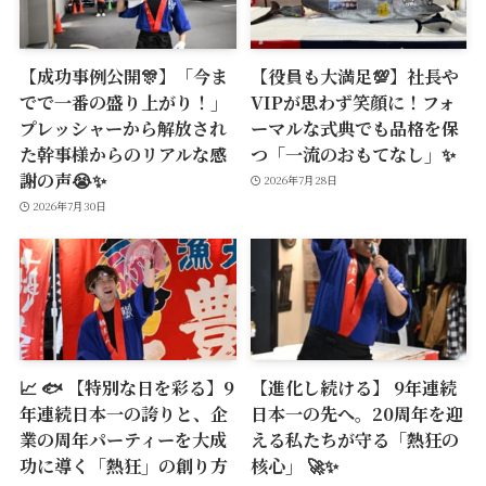
【成功事例公開🎊】「今ま
【役員も大満足💯】社長や
でで一番の盛り上がり！」
VIPが思わず笑顔に！フォ
プレッシャーから解放され
ーマルな式典でも品格を保
た幹事様からのリアルな感
つ「一流のおもてなし」✨
謝の声😭✨
2026年7月28日
2026年7月30日
📈 🐟 【特別な日を彩る】9
【進化し続ける】 9年連続
年連続日本一の誇りと、企
日本一の先へ。20周年を迎
業の周年パーティーを大成
える私たちが守る「熱狂の
功に導く「熱狂」の創り方
核心」 🚀✨