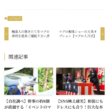
マグログ
鮪達人の捌きたて生マグロ
マグロ解体ショーの人気オ
寿司を是非ご堪能下さい♬
プション【マグロ入刀式】
関連記事
【自社調べ】幹事の約8割
【SNS映え確実】和装にも
が直面する「イベントのマ
ドレスにも合う！巨大な本