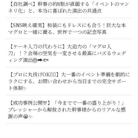
【自社調べ】幹事の約8割が直面する「イベントのマン
ネリ化」と、本当に喜ばれた演出の共通点
【SNS映え確実】和装にもドレスにも合う！巨大な本
マグロと一緒に撮る、世界で一つの記念写真
【ケーキ入刀の代わりに】大迫力の「マグロ入
刀」！？会場の空気を一変させる最高にバズるウェデ
ィング演出🎂➡️🐟
【プロに丸投げOK🙆‍♂️】大一番のイベント準備を劇的に
ラクにする、お問い合わせから当日までの完全サポー
ト体制✨
【成功事例公開🎊】「今までで一番の盛り上がり！」
プレッシャーから解放された幹事様からのリアルな感
謝の声😭✨