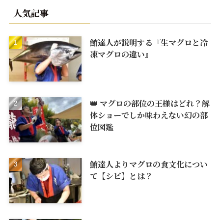
人気記事
鮪達人が説明する『生マグロと冷
凍マグロの違い』
👑 マグロの部位の王様はどれ？解
体ショーでしか味わえない幻の部
位図鑑
鮪達人よりマグロの食文化につい
て【シビ】とは？