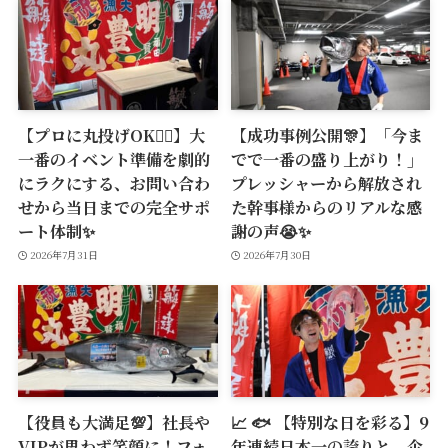
【プロに丸投げOK🙆‍♂️】大
【成功事例公開🎊】「今ま
一番のイベント準備を劇的
でで一番の盛り上がり！」
にラクにする、お問い合わ
プレッシャーから解放され
せから当日までの完全サポ
た幹事様からのリアルな感
ート体制✨
謝の声😭✨
2026年7月31日
2026年7月30日
【役員も大満足💯】社長や
📈 🐟 【特別な日を彩る】9
VIPが思わず笑顔に！フォ
年連続日本一の誇りと、企