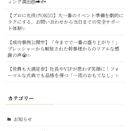
ィング演出🎂➡️🐟
【プロに丸投げOK🙆‍♂️】大一番のイベント準備を劇的に
ラクにする、お問い合わせから当日までの完全サポー
ト体制✨
【成功事例公開🎊】「今までで一番の盛り上がり！」
プレッシャーから解放された幹事様からのリアルな感
謝の声😭✨
【役員も大満足💯】社長やVIPが思わず笑顔に！フォ
ーマルな式典でも品格を保つ「一流のおもてなし」✨
カテゴリー
お知らせ