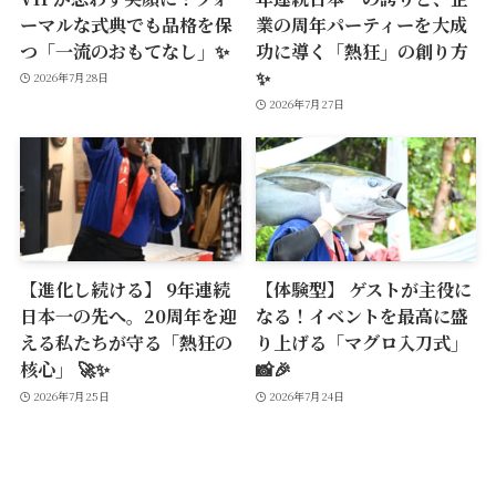
ーマルな式典でも品格を保
業の周年パーティーを大成
つ「一流のおもてなし」✨
功に導く「熱狂」の創り方
✨
2026年7月28日
2026年7月27日
【進化し続ける】 9年連続
【体験型】 ゲストが主役に
日本一の先へ。20周年を迎
なる！イベントを最高に盛
える私たちが守る「熱狂の
り上げる「マグロ入刀式」
核心」 🚀✨
📸🎉
2026年7月25日
2026年7月24日