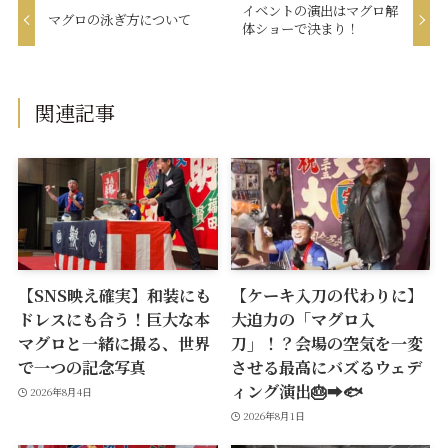
イベントの演出はマグロ解
マグロの泳ぎ方について
体ショーで決まり！
関連記事
【SNS映え確実】和装にも
【ケーキ入刀の代わりに】
ドレスにも合う！巨大な本
大迫力の「マグロ入
マグロと一緒に撮る、世界
刀」！？会場の空気を一変
で一つの記念写真
させる最高にバズるウェデ
ィング演出🎂➡️🐟
2026年8月4日
2026年8月1日