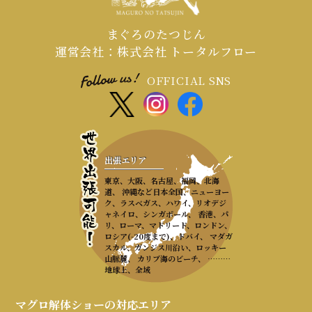
まぐろのたつじん
運営会社：株式会社 トータルフロー
OFFICIAL SNS
出張エリア
東京、大阪、名古屋、福岡、北海
道、 沖縄など日本全国、ニューヨー
ク、ラスベガス、ハワイ、リオデジ
ャネイロ、シンガポール、 香港、パ
リ、ローマ、マドリード、ロンドン、
ロシア(-20度まで)、ドバイ、 マダガ
スカル、ガンジス川沿い、ロッキー
山脈麓、 カリブ海のビーチ、 ………
地球上、全域
マグロ解体ショーの対応エリア