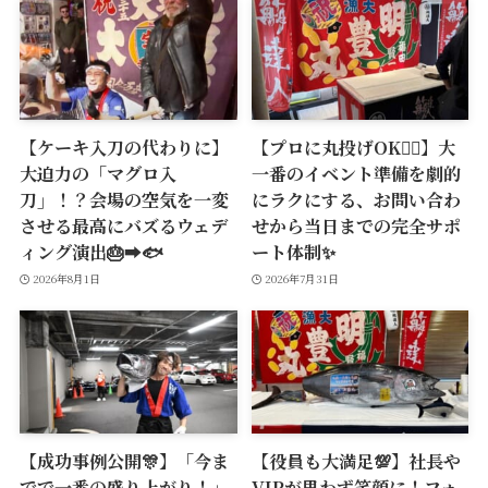
【ケーキ入刀の代わりに】
【プロに丸投げOK🙆‍♂️】大
大迫力の「マグロ入
一番のイベント準備を劇的
刀」！？会場の空気を一変
にラクにする、お問い合わ
させる最高にバズるウェデ
せから当日までの完全サポ
ィング演出🎂➡️🐟
ート体制✨
2026年8月1日
2026年7月31日
【成功事例公開🎊】「今ま
【役員も大満足💯】社長や
でで一番の盛り上がり！」
VIPが思わず笑顔に！フォ