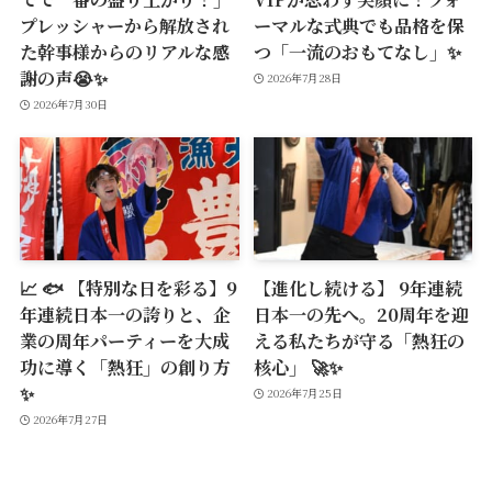
プレッシャーから解放され
ーマルな式典でも品格を保
た幹事様からのリアルな感
つ「一流のおもてなし」✨
謝の声😭✨
2026年7月28日
2026年7月30日
📈 🐟 【特別な日を彩る】9
【進化し続ける】 9年連続
年連続日本一の誇りと、企
日本一の先へ。20周年を迎
業の周年パーティーを大成
える私たちが守る「熱狂の
功に導く「熱狂」の創り方
核心」 🚀✨
✨
2026年7月25日
2026年7月27日