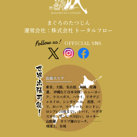
まぐろのたつじん
運営会社：株式会社 トータルフロー
OFFICIAL SNS
出張エリア
東京、大阪、名古屋、福岡、北海
道、 沖縄など日本全国、ニューヨー
ク、ラスベガス、ハワイ、リオデジ
ャネイロ、シンガポール、 香港、パ
リ、ローマ、マドリード、ロンドン、
ロシア(-20度まで)、ドバイ、 マダガ
スカル、ガンジス川沿い、ロッキー
山脈麓、 カリブ海のビーチ、 ………
地球上、全域