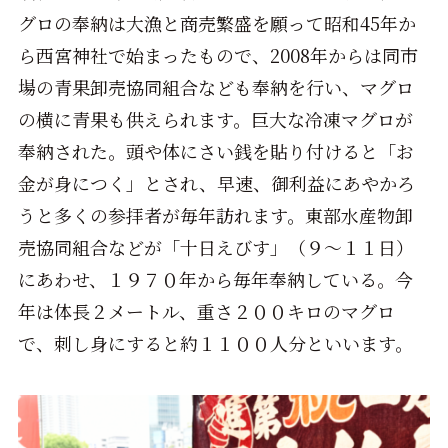
グロの奉納は大漁と商売繁盛を願って昭和45年か
ら西宮神社で始まったもので、2008年からは同市
場の青果卸売協同組合なども奉納を行い、マグロ
の横に青果も供えられます。巨大な冷凍マグロが
奉納された。頭や体にさい銭を貼り付けると「お
金が身につく」とされ、早速、御利益にあやかろ
うと多くの参拝者が毎年訪れます。東部水産物卸
売協同組合などが「十日えびす」（９～１１日）
にあわせ、１９７０年から毎年奉納している。今
年は体長２メートル、重さ２００キロのマグロ
で、刺し身にすると約１１００人分といいます。