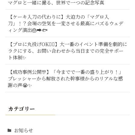
マグロと一緒に撮る、世界で一つの記念写真
【ケーキ入刀の代わりに】大迫力の「マグロ入
刀」！？会場の空気を一変させる最高にバズるウェデ
ィング演出🎂➡️🐟
【プロに丸投げOK🙆‍♂️】大一番のイベント準備を劇的に
ラクにする、お問い合わせから当日までの完全サポー
ト体制✨
【成功事例公開🎊】「今までで一番の盛り上がり！」
プレッシャーから解放された幹事様からのリアルな感
謝の声😭✨
カテゴリー
お知らせ