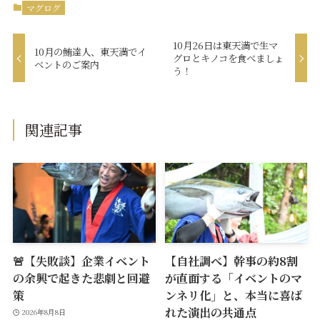
マグログ
10月26日は東天満で生マ
10月の鮪達人、東天満でイ
グロとキノコを食べましょ
ベントのご案内
う！
関連記事
🚨【失敗談】企業イベント
【自社調べ】幹事の約8割
の余興で起きた悲劇と回避
が直面する「イベントのマ
策
ンネリ化」と、本当に喜ば
れた演出の共通点
2026年8月8日