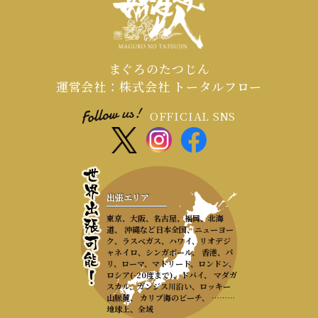
まぐろのたつじん
運営会社：株式会社 トータルフロー
OFFICIAL SNS
出張エリア
東京、大阪、名古屋、福岡、北海
道、 沖縄など日本全国、ニューヨー
ク、ラスベガス、ハワイ、リオデジ
ャネイロ、シンガポール、 香港、パ
リ、ローマ、マドリード、ロンドン、
ロシア(-20度まで)、ドバイ、 マダガ
スカル、ガンジス川沿い、ロッキー
山脈麓、 カリブ海のビーチ、 ………
地球上、全域