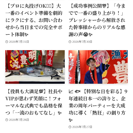
【プロに丸投げOK🙆‍♂️】大
【成功事例公開🎊】「今ま
一番のイベント準備を劇的
でで一番の盛り上がり！」
にラクにする、お問い合わ
プレッシャーから解放され
せから当日までの完全サポ
た幹事様からのリアルな感
ート体制✨
謝の声😭✨
2026年7月31日
2026年7月30日
【役員も大満足💯】社長や
📈 🐟 【特別な日を彩る】9
VIPが思わず笑顔に！フォ
年連続日本一の誇りと、企
ーマルな式典でも品格を保
業の周年パーティーを大成
つ「一流のおもてなし」✨
功に導く「熱狂」の創り方
✨
2026年7月28日
2026年7月27日