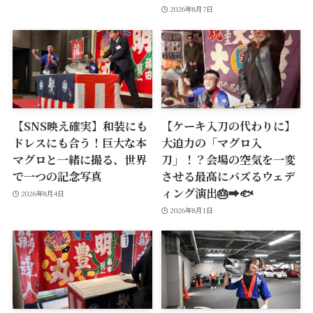
2026年8月7日
【SNS映え確実】和装にも
【ケーキ入刀の代わりに】
ドレスにも合う！巨大な本
大迫力の「マグロ入
マグロと一緒に撮る、世界
刀」！？会場の空気を一変
で一つの記念写真
させる最高にバズるウェデ
ィング演出🎂➡️🐟
2026年8月4日
2026年8月1日