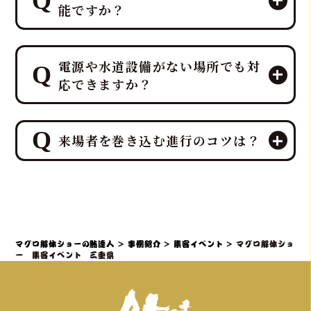
能ですか？
エンターテイメントとして楽しんでい
電源や水道設備がない場所でも対
ただいた後、その場で最高の贅沢を味
応できますか？
わう「試食」と、イベント後の楽しみ
を提供する「販売」を同時に行うこと
が可能です。
ご安心ください。出張ケータリング日
特に集客イベントや法人宴会では、こ
来場者を巻き込む進行のコツは？
本一、ケータリング部門実績No.1を誇
の「試食＆販売」の組み合わせが、イ
るプロ集団である鮪達人は、電源や水
ベント効果を最大化するプロの演出
道設備がない環境でも、そのノウハウ
来場者を巻き込む進行の最大のコツ
力・ノウハウとなります
により、屋内・屋外を問わず、迫力満
は、「参加することで特別な体験と贅
点のマグロ解体ショーと贅沢なマグロ
沢が得られる」と感じていただき、マ
料理の提供を可能にし、様々な環境で
グロ解体ショーを全員参加型のエンタ
マグロ解体ショーの鮪達人
>
事例紹介
>
集客イベント
>
マグロ解体ショ
の実施実績があります。
ーテイメントとして昇華させるプロの
ー 集客イベント 三重県
演出力・ノウハウを持ち、「プロロー
グ＆サプライズ入場」で期待感を高
め、「共同作業と写真映え」で誰もが