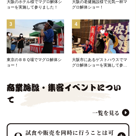
大阪のホテル様でマグロ解体シ
大阪の老健施設様で元気一杯マ
ョーを実施して参りました！
グロ解体ショー！
3
4
東京のＢＢＱ場でマグロ解体シ
大阪市にあるゲストハウスでマ
ョー！
グロ解体ショーを実施して参り
ました！
商業施設・集客イベントについ
て
一覧を見る
試食や販売を同時に行うことは可