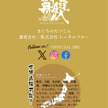
主役になり、「ライブで食す」最高の
カタルシスを提供することがです。
まぐろのたつじん
運営会社：株式会社 トータルフロー
OFFICIAL SNS
出張エリア
東京、大阪、名古屋、福岡、北海
道、 沖縄など日本全国、ニューヨー
ク、ラスベガス、ハワイ、リオデジ
ャネイロ、シンガポール、 香港、パ
リ、ローマ、マドリード、ロンドン、
ロシア(-20度まで)、ドバイ、 マダガ
スカル、ガンジス川沿い、ロッキー