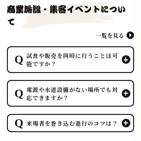
商業施設・集客イベントについ
て
一覧を見る
試食や販売を同時に行うことは可
能ですか？
エンターテイメントとして楽しんでい
電源や水道設備がない場所でも対
ただいた後、その場で最高の贅沢を味
応できますか？
わう「試食」と、イベント後の楽しみ
を提供する「販売」を同時に行うこと
が可能です。
ご安心ください。出張ケータリング日
特に集客イベントや法人宴会では、こ
来場者を巻き込む進行のコツは？
本一、ケータリング部門実績No.1を誇
の「試食＆販売」の組み合わせが、イ
るプロ集団である鮪達人は、電源や水
ベント効果を最大化するプロの演出
道設備がない環境でも、そのノウハウ