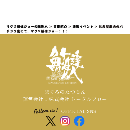
来場者を巻き込む進行の最大のコツ
力・ノウハウとなります
により、屋内・屋外を問わず、迫力満
は、「参加することで特別な体験と贅
点のマグロ解体ショーと贅沢なマグロ
沢が得られる」と感じていただき、マ
料理の提供を可能にし、様々な環境で
グロ解体ショーを全員参加型のエンタ
マグロ解体ショーの鮪達人
>
事例紹介
>
集客イベント
>
名古屋市内のパ
の実施実績があります。
ーテイメントとして昇華させるプロの
チンコ店にて、マグロ解体ショー！！！
演出力・ノウハウを持ち、「プロロー
グ＆サプライズ入場」で期待感を高
め、「共同作業と写真映え」で誰もが
主役になり、「ライブで食す」最高の
カタルシスを提供することがです。
まぐろのたつじん
運営会社：株式会社 トータルフロー
OFFICIAL SNS