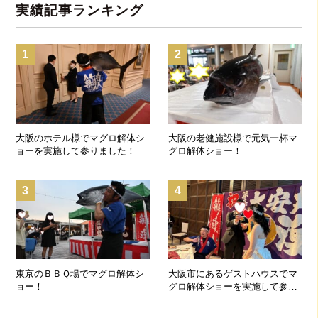
実績記事ランキング
1
2
大阪のホテル様でマグロ解体シ
大阪の老健施設様で元気一杯マ
ョーを実施して参りました！
グロ解体ショー！
3
4
東京のＢＢＱ場でマグロ解体シ
大阪市にあるゲストハウスでマ
ョー！
グロ解体ショーを実施して参り
ました！