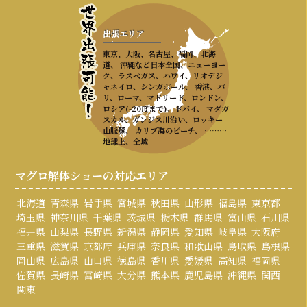
出張エリア
東京、大阪、名古屋、福岡、北海
道、 沖縄など日本全国、ニューヨー
ク、ラスベガス、ハワイ、リオデジ
ャネイロ、シンガポール、 香港、パ
リ、ローマ、マドリード、ロンドン、
ロシア(-20度まで)、ドバイ、 マダガ
スカル、ガンジス川沿い、ロッキー
山脈麓、 カリブ海のビーチ、 ………
地球上、全域
マグロ解体ショーの対応エリア
北海道
青森県
岩手県
宮城県
秋田県
山形県
福島県
東京都
埼玉県
神奈川県
千葉県
茨城県
栃木県
群馬県
富山県
石川県
福井県
山梨県
長野県
新潟県
静岡県
愛知県
岐阜県
大阪府
三重県
滋賀県
京都府
兵庫県
奈良県
和歌山県
鳥取県
島根県
岡山県
広島県
山口県
徳島県
香川県
愛媛県
高知県
福岡県
佐賀県
長崎県
宮崎県
大分県
熊本県
鹿児島県
沖縄県
関西
関東