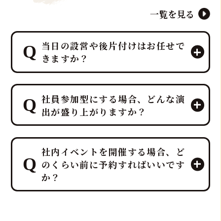
一覧を見る
当日の設営や後片付けはお任せで
きますか？
はい、すべて「鮪達人」にお任せくだ
社員参加型にする場合、どんな演
さい！ 幹事様や会場スタッフ様のお手
出が盛り上がりますか？
間は最小限に抑え、イベントに集中し
ていただける万全のサポート体制で臨
みます。
プロのMCと、効果的なBGM・音響で
ホテルレベルのおもてなしをコンセプ
社内イベントを開催する場合、ど
一体感のあるエンタメショーとなり、
トにしており、企画・演出だけでな
のくらい前に予約すればいいです
大迫力の40キロ以上の「マグロ解体シ
く、設営から撤収まで全てを対応させ
か？
ョー」や新鮮な部位の「最高の食体
ていただきます。
験」レポートなどを通じて、会場の話
題性と盛り上がりを最大化できます。
社内イベントでマグロ解体ショーをご
検討の場合、理想としては開催予定日