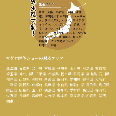
出張エリア
東京、大阪、名古屋、福岡、北海
道、 沖縄など日本全国、ニューヨー
ク、ラスベガス、ハワイ、リオデジ
ャネイロ、シンガポール、 香港、パ
リ、ローマ、マドリード、ロンドン、
ロシア(-20度まで)、ドバイ、 マダガ
スカル、ガンジス川沿い、ロッキー
山脈麓、 カリブ海のビーチ、 ………
地球上、全域
マグロ解体ショーの対応エリア
北海道
青森県
岩手県
宮城県
秋田県
山形県
福島県
東京都
埼玉県
神奈川県
千葉県
茨城県
栃木県
群馬県
富山県
石川県
福井県
山梨県
長野県
新潟県
静岡県
愛知県
岐阜県
大阪府
三重県
滋賀県
京都府
兵庫県
奈良県
和歌山県
鳥取県
島根県
岡山県
広島県
山口県
徳島県
香川県
愛媛県
高知県
福岡県
佐賀県
長崎県
宮崎県
大分県
熊本県
鹿児島県
沖縄県
関西
関東