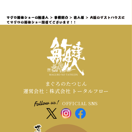
の3ヶ月～1ヶ月前までにご相談・仮予
約いただくことを推奨しております。
マグロ解体ショーの鮪達人
>
事例紹介
>
法人様
>
大阪のゲストハウスに
特に、大規模なイベントや、忘年会・
てマグロの解体ショー開催でございます！！
新年会・歓送迎会などの繁忙期（11月
～4月頃）は、職人やマグロの仕入れ、
会場の調整が集中するため、お早めの
ご連絡が必須となります。
まぐろのたつじん
運営会社：株式会社 トータルフロー
OFFICIAL SNS