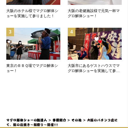
大阪のホテル様でマグロ解体シ
大阪の老健施設様で元気一杯マ
ョーを実施して参りました！
グロ解体ショー！
3
4
東京のＢＢＱ場でマグロ解体シ
大阪市にあるゲストハウスでマ
ョー！
グロ解体ショーを実施して参り
ました！
マグロ解体ショーの鮪達人
>
事例紹介
>
その他
>
大阪のパチンコ店に
て、鮎の塩焼き～鮎祭り～開催!!!