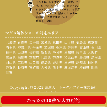
ャネイロ、シンガポール、 香港、パ
リ、ローマ、マドリード、ロンドン、
ロシア(-20度まで)、ドバイ、 マダガ
スカル、ガンジス川沿い、ロッキー
山脈麓、 カリブ海のビーチ、 ………
地球上、全域
マグロ解体ショーの対応エリア
北海道
青森県
岩手県
宮城県
秋田県
山形県
福島県
東京都
埼玉県
神奈川県
千葉県
茨城県
栃木県
群馬県
富山県
石川県
福井県
山梨県
長野県
新潟県
静岡県
愛知県
岐阜県
大阪府
三重県
滋賀県
京都府
兵庫県
奈良県
和歌山県
鳥取県
島根県
岡山県
広島県
山口県
徳島県
香川県
愛媛県
高知県
福岡県
佐賀県
長崎県
宮崎県
大分県
熊本県
鹿児島県
沖縄県
関西
関東
Copyright © 2022 鮪達人 | トータルフロー株式会社
Co., Ltd All Rights Reserved.
たったの30秒で入力可能