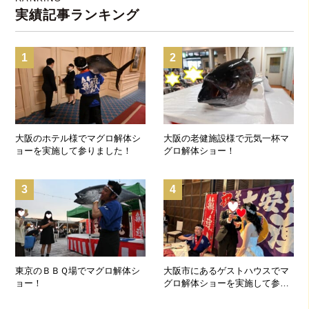
実績記事ランキング
1
2
大阪のホテル様でマグロ解体シ
大阪の老健施設様で元気一杯マ
ョーを実施して参りました！
グロ解体ショー！
3
4
東京のＢＢＱ場でマグロ解体シ
大阪市にあるゲストハウスでマ
ョー！
グロ解体ショーを実施して参り
ました！