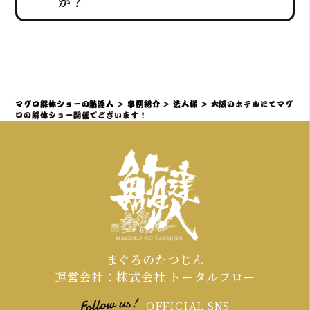
く、設営から撤収まで全てを対応させ
か？
ョー」や新鮮な部位の「最高の食体
ていただきます。
験」レポートなどを通じて、会場の話
題性と盛り上がりを最大化できます。
社内イベントでマグロ解体ショーをご
検討の場合、理想としては開催予定日
の3ヶ月～1ヶ月前までにご相談・仮予
約いただくことを推奨しております。
マグロ解体ショーの鮪達人
>
事例紹介
>
法人様
>
大阪のホテルにてマグ
特に、大規模なイベントや、忘年会・
ロの解体ショー開催でございます！
新年会・歓送迎会などの繁忙期（11月
～4月頃）は、職人やマグロの仕入れ、
会場の調整が集中するため、お早めの
ご連絡が必須となります。
まぐろのたつじん
運営会社：株式会社 トータルフロー
OFFICIAL SNS