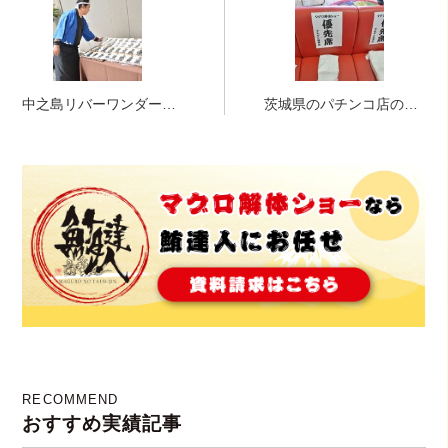
中之島リバーワンダーラ
茨城県のパチンコ店の集
ンドにてマグロ解体ショ
客イベントにて、マグロ
ーが始まるよっ♪ｉｎ結婚
の解体ショー実施！
式
RECOMMEND
おすすめ実績記事