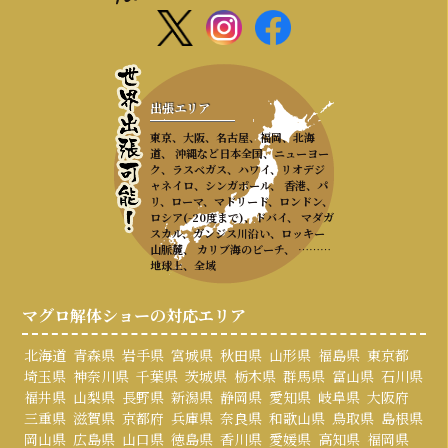
出張エリア
東京、大阪、名古屋、福岡、北海
道、 沖縄など日本全国、ニューヨー
ク、ラスベガス、ハワイ、リオデジ
ャネイロ、シンガポール、 香港、パ
リ、ローマ、マドリード、ロンドン、
ロシア(-20度まで)、ドバイ、 マダガ
スカル、ガンジス川沿い、ロッキー
山脈麓、 カリブ海のビーチ、 ………
地球上、全域
マグロ解体ショーの対応エリア
北海道
青森県
岩手県
宮城県
秋田県
山形県
福島県
東京都
埼玉県
神奈川県
千葉県
茨城県
栃木県
群馬県
富山県
石川県
福井県
山梨県
長野県
新潟県
静岡県
愛知県
岐阜県
大阪府
三重県
滋賀県
京都府
兵庫県
奈良県
和歌山県
鳥取県
島根県
岡山県
広島県
山口県
徳島県
香川県
愛媛県
高知県
福岡県