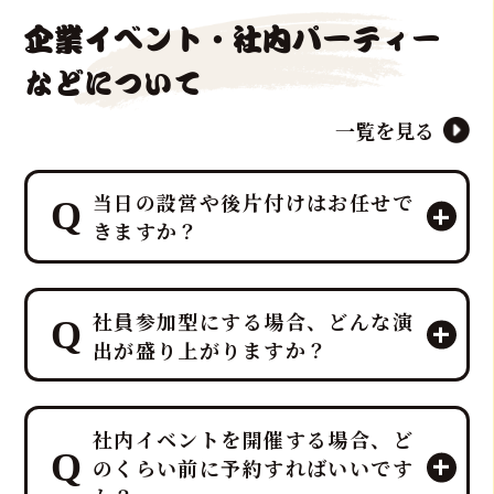
企業イベント・社内パーティー
などについて
一覧を見る
当日の設営や後片付けはお任せで
きますか？
はい、すべて「鮪達人」にお任せくだ
社員参加型にする場合、どんな演
さい！ 幹事様や会場スタッフ様のお手
出が盛り上がりますか？
間は最小限に抑え、イベントに集中し
ていただける万全のサポート体制で臨
みます。
プロのMCと、効果的なBGM・音響で
ホテルレベルのおもてなしをコンセプ
社内イベントを開催する場合、ど
一体感のあるエンタメショーとなり、
トにしており、企画・演出だけでな
のくらい前に予約すればいいです
大迫力の40キロ以上の「マグロ解体シ