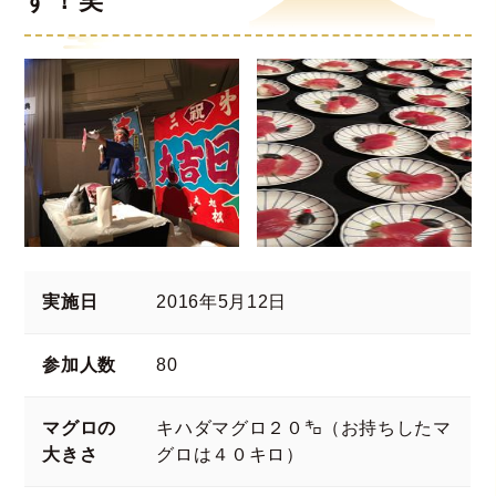
す！笑
実施日
2016年5月12日
参加人数
80
マグロの
キハダマグロ２０㌔（お持ちしたマ
大きさ
グロは４０キロ）