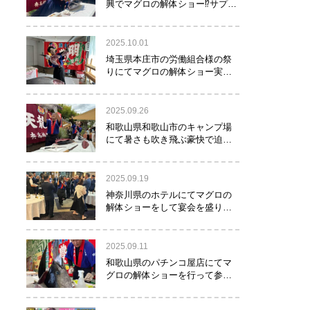
興でマグロの解体ショー⁉サプラ
イズで約40㌔のマグロが登
場！！！
2025.10.01
埼玉県本庄市の労働組合様の祭
りにてマグロの解体ショー実施
しました！
2025.09.26
和歌山県和歌山市のキャンプ場
にて暑さも吹き飛ぶ豪快で迫力
満点のマグロの解体ショー実施
しました。
2025.09.19
神奈川県のホテルにてマグロの
解体ショーをして宴会を盛り上
げるお手伝いをさせて頂きまし
た。
2025.09.11
和歌山県のパチンコ屋店にてマ
グロの解体ショーを行って参り
ました。