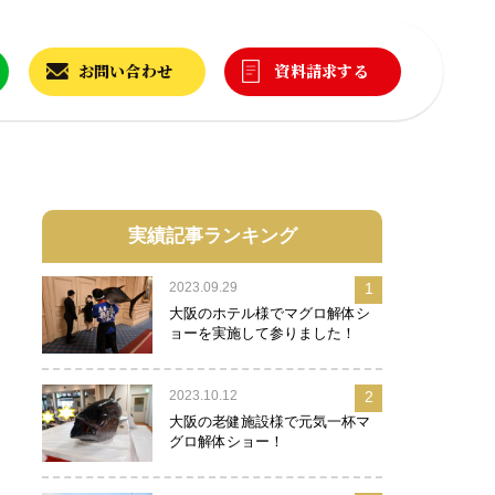
お問い合わせ
資料請求する
実績記事ランキング
2023.09.29
1
大阪のホテル様でマグロ解体シ
ョーを実施して参りました！
2023.10.12
2
大阪の老健施設様で元気一杯マ
グロ解体ショー！