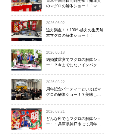
日本全国同日同時開催！鮪達人
のマグロの解体ショー！！マグ
ロでツナがる♡
2026.06.02
迫力満点！！100㌔越えの生天然
本マグロの解体ショー！！
2026.05.18
結婚披露宴でマグロの解体ショ
ー！？今までにないインパクト
でゲストを驚かせたい方へオス
スメ！！
2026.03.22
周年記念パーティーといえばマ
グロの解体ショー！？美味し
い！楽しい！縁起がいい！
2026.03.21
どんな所でもマグロの解体ショ
ー！！兵庫県神戸市にて周年記
念でマグロの解体ショーを行っ
て参りました！！