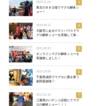
2023.11.14
3
東京のＢＢＱ場でマグロ解体シ
ョー！
2024.09.12
4
大阪市にあるゲストハウスでマ
グロ解体ショーを実施して参り
ました！
2021.08.15
5
オンラインマグロ解体ショーを
実施致しました！
2023.10.05
6
千葉県成田でマグロに愛を誓う
新郎新婦様♡
2017.01.15
7
三重県のパチンコ店様にてマグ
ロの解体ショー！！！