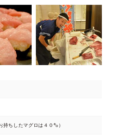
お持ちしたマグロは４０㌔）