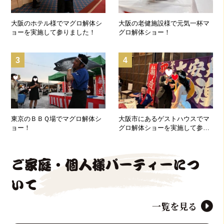
大阪のホテル様でマグロ解体シ
大阪の老健施設様で元気一杯マ
ョーを実施して参りました！
グロ解体ショー！
3
4
東京のＢＢＱ場でマグロ解体シ
大阪市にあるゲストハウスでマ
ョー！
グロ解体ショーを実施して参り
ました！
ご家庭・個人様パーティーにつ
いて
一覧を見る