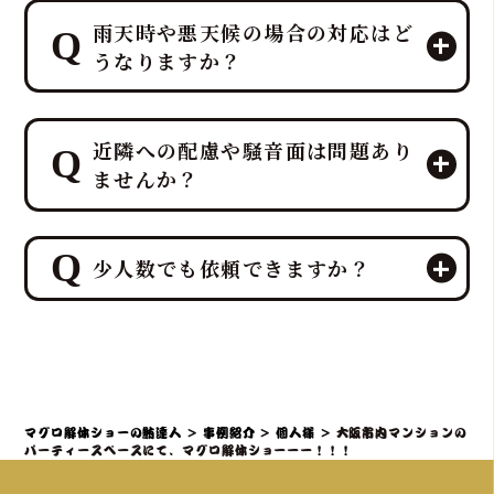
雨天時や悪天候の場合の対応はど
うなりますか？
ご安心ください。鮪達人は、ホテルレ
近隣への配慮や騒音面は問題あり
ベルのおもてなしに基づき、雨天・悪
ませんか？
天候時も柔軟に対応できる体制を確立
しており、代替会場の確保と、プロの
ノウハウで生マグロの鮮度維持と衛生
ご安心ください。私たち鮪達人は、イ
管理を徹底し、最高のエンタメと贅沢
少人数でも依頼できますか？
ベントのエンターテイメント性を保ち
をお届けします。
つつ、ホテルレベルのおもてなしとし
て近隣環境への配慮を徹底しており、
もちろん、大歓迎です！大人数での法
主に「解体音」や「音響・歓声」とい
人宴会や集客イベントだけでなく、ご
った騒音対策と、「静けさ」だけでな
自宅でのパーティーや少人数の結婚披
く「清潔さ」「動線の安全性」にも及
露宴など、プライベートな空間での特
マグロ解体ショーの鮪達人
>
事例紹介
>
個人様
>
大阪市内マンションの
ぶ近隣への配慮（搬入・設営・衛生管
別なイベントにも幅広く対応してお
パーティースペースにて、マグロ解体ショーーー！！！
理の徹底）に万全を期します。
り、特に少人数だからこそ、「市場に1