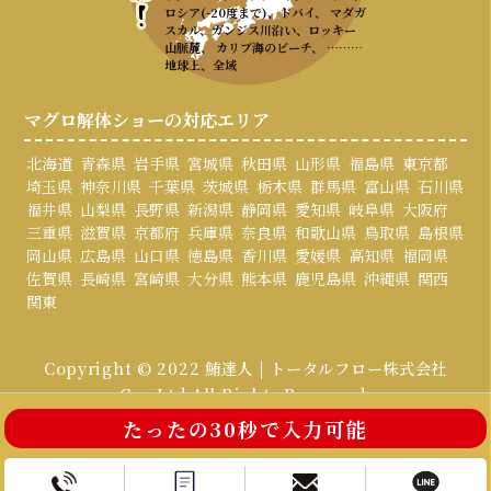
ロシア(-20度まで)、ドバイ、 マダガ
スカル、ガンジス川沿い、ロッキー
山脈麓、 カリブ海のビーチ、 ………
地球上、全域
マグロ解体ショーの対応エリア
北海道
青森県
岩手県
宮城県
秋田県
山形県
福島県
東京都
埼玉県
神奈川県
千葉県
茨城県
栃木県
群馬県
富山県
石川県
福井県
山梨県
長野県
新潟県
静岡県
愛知県
岐阜県
大阪府
三重県
滋賀県
京都府
兵庫県
奈良県
和歌山県
鳥取県
島根県
岡山県
広島県
山口県
徳島県
香川県
愛媛県
高知県
福岡県
佐賀県
長崎県
宮崎県
大分県
熊本県
鹿児島県
沖縄県
関西
関東
Copyright © 2022 鮪達人 | トータルフロー株式会社
Co., Ltd All Rights Reserved.
たったの30秒で入力可能
お電話はこちら
お問い合わせ