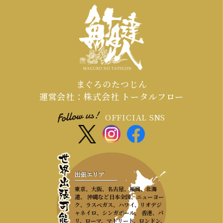
割しか流通していない希少な生マグ
ロ」を目の前で解体し味わう究極の贅
沢とおもてなしをご提供することで、
その価値が際立ちます。
まぐろのたつじん
運営会社：株式会社 トータルフロー
OFFICIAL SNS
出張エリア
東京、大阪、名古屋、福岡、北海
道、 沖縄など日本全国、ニューヨー
ク、ラスベガス、ハワイ、リオデジ
ャネイロ、シンガポール、 香港、パ
リ、ローマ、マドリード、ロンドン、