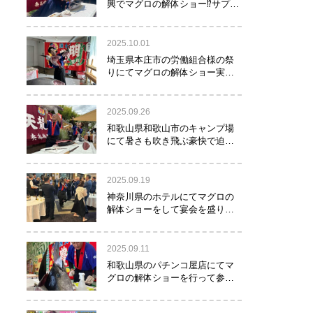
興でマグロの解体ショー⁉サプラ
イズで約40㌔のマグロが登
場！！！
2025.10.01
埼玉県本庄市の労働組合様の祭
りにてマグロの解体ショー実施
しました！
2025.09.26
和歌山県和歌山市のキャンプ場
にて暑さも吹き飛ぶ豪快で迫力
満点のマグロの解体ショー実施
しました。
2025.09.19
神奈川県のホテルにてマグロの
解体ショーをして宴会を盛り上
げるお手伝いをさせて頂きまし
た。
2025.09.11
和歌山県のパチンコ屋店にてマ
グロの解体ショーを行って参り
ました。