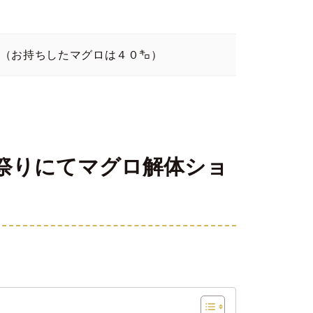
（お持ちしたマグロは４０㌔）
祭りにてマグロ解体ショ