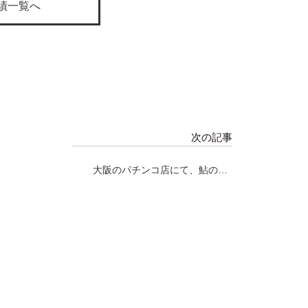
績一覧へ
次の記事
大阪のパチンコ店にて、鮎の塩
焼き～鮎祭り～開催!!!