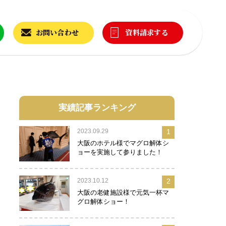
お問い合わせ
資料請求する
実績記事ランキング
2023.09.29
1
大阪のホテル様でマグロ解体シ
ョーを実施して参りました！
2023.10.12
2
大阪の老健施設様で元気一杯マ
グロ解体ショー！