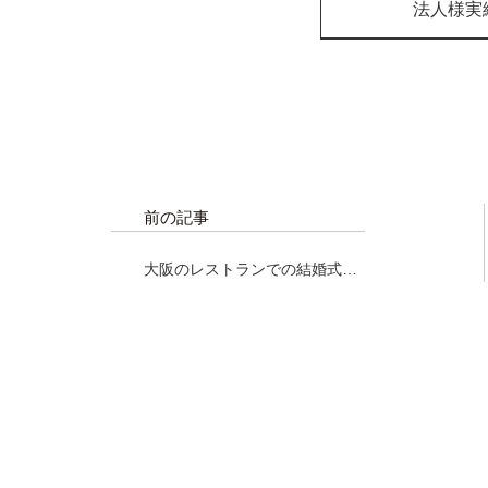
法人様実
前の記事
大阪のレストランでの結婚式に
て、マグロ解体ショー！！！