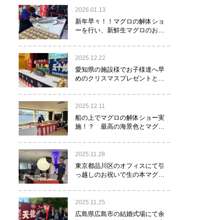
2026.01.13
新年早々！！マグロの解体ショ
ーを行い、新鮮生マグロのお寿
司をお年玉として皆様にお振る
舞い！！！
2025.12.22
愛知県の施設様でお子様達へ早
めのクリスマスプレゼントとし
てマグロの解体ショーを実
施！？
2025.12.11
船の上でマグロの解体ショー実
施！？ 最高の海景色とマグロ
のコラボレーション！！！
2025.11.28
東京都品川区のオフィスにて引
っ越しのお祝いで生の本マグロ
約40㌔をお持ちし、マグロの解
体ショーを行いお祝いしてまい
りました
2025.11.25
広島県広島市の結婚式場にて余