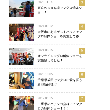
2023.11.14
3
東京のＢＢＱ場でマグロ解体シ
ョー！
2024.09.12
4
大阪市にあるゲストハウスでマ
グロ解体ショーを実施して参り
ました！
2021.08.15
5
オンラインマグロ解体ショーを
実施致しました！
2023.10.05
6
千葉県成田でマグロに愛を誓う
新郎新婦様♡
2017.01.15
7
三重県のパチンコ店様にてマグ
ロの解体ショー！！！