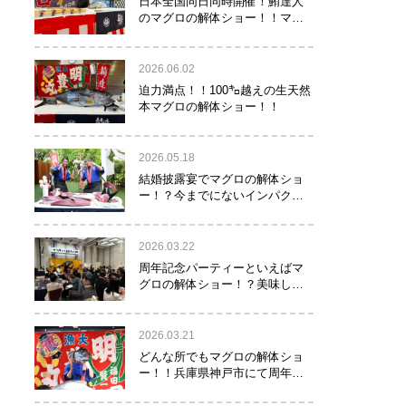
日本全国同日同時開催！鮪達人
のマグロの解体ショー！！マグ
ロでツナがる♡
2026.06.02
迫力満点！！100㌔越えの生天然
本マグロの解体ショー！！
2026.05.18
結婚披露宴でマグロの解体ショ
ー！？今までにないインパクト
でゲストを驚かせたい方へオス
スメ！！
2026.03.22
周年記念パーティーといえばマ
グロの解体ショー！？美味し
い！楽しい！縁起がいい！
2026.03.21
どんな所でもマグロの解体ショ
ー！！兵庫県神戸市にて周年記
念でマグロの解体ショーを行っ
て参りました！！