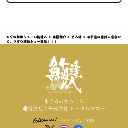
ていただきます。
験」レポートなどを通じて、会場の話
題性と盛り上がりを最大化できます。
社内イベントでマグロ解体ショーをご
検討の場合、理想としては開催予定日
の3ヶ月～1ヶ月前までにご相談・仮予
約いただくことを推奨しております。
マグロ解体ショーの鮪達人
>
事例紹介
>
法人様
>
岐阜県の旅館の宴会に
特に、大規模なイベントや、忘年会・
て、マグロ解体ショー実施！！！
新年会・歓送迎会などの繁忙期（11月
～4月頃）は、職人やマグロの仕入れ、
会場の調整が集中するため、お早めの
ご連絡が必須となります。
まぐろのたつじん
運営会社：株式会社 トータルフロー
OFFICIAL SNS