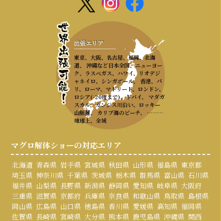
出張エリア
東京、大阪、名古屋、福岡、北海
道、 沖縄など日本全国、ニューヨー
ク、ラスベガス、ハワイ、リオデジ
ャネイロ、シンガポール、 香港、パ
リ、ローマ、マドリード、ロンドン、
ロシア(-20度まで)、ドバイ、 マダガ
スカル、ガンジス川沿い、ロッキー
山脈麓、 カリブ海のビーチ、 ………
地球上、全域
マグロ解体ショーの対応エリア
北海道
青森県
岩手県
宮城県
秋田県
山形県
福島県
東京都
埼玉県
神奈川県
千葉県
茨城県
栃木県
群馬県
富山県
石川県
福井県
山梨県
長野県
新潟県
静岡県
愛知県
岐阜県
大阪府
三重県
滋賀県
京都府
兵庫県
奈良県
和歌山県
鳥取県
島根県
岡山県
広島県
山口県
徳島県
香川県
愛媛県
高知県
福岡県
佐賀県
長崎県
宮崎県
大分県
熊本県
鹿児島県
沖縄県
関西