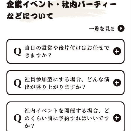
企業イベント・社内パーティー
などについて
一覧を見る
当日の設営や後片付けはお任せで
きますか？
はい、すべて「鮪達人」にお任せくだ
社員参加型にする場合、どんな演
さい！ 幹事様や会場スタッフ様のお手
出が盛り上がりますか？
間は最小限に抑え、イベントに集中し
ていただける万全のサポート体制で臨
みます。
プロのMCと、効果的なBGM・音響で
ホテルレベルのおもてなしをコンセプ
社内イベントを開催する場合、ど
一体感のあるエンタメショーとなり、
トにしており、企画・演出だけでな
のくらい前に予約すればいいです
大迫力の40キロ以上の「マグロ解体シ
く、設営から撤収まで全てを対応させ
か？
ョー」や新鮮な部位の「最高の食体