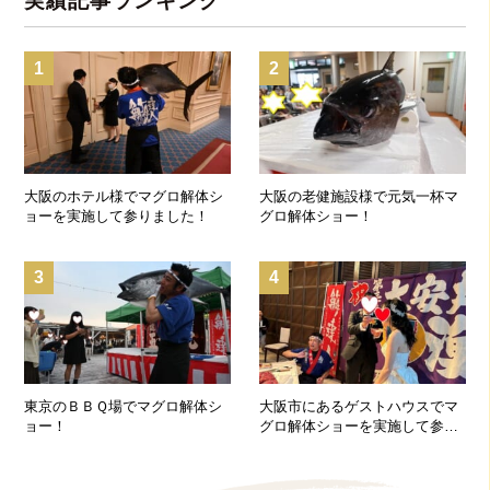
実績記事ランキング
1
2
大阪のホテル様でマグロ解体シ
大阪の老健施設様で元気一杯マ
ョーを実施して参りました！
グロ解体ショー！
3
4
東京のＢＢＱ場でマグロ解体シ
大阪市にあるゲストハウスでマ
ョー！
グロ解体ショーを実施して参り
ました！