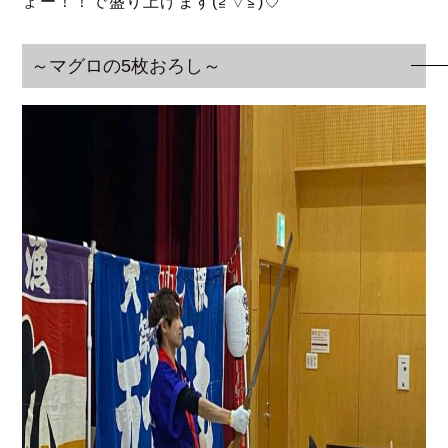
ょー！！で盛り上げます(≧▽≦)♡
～マグロの5枚おろし～