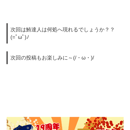
次回は鮪達人は何処へ現れるでしょうか？？
(=ﾟωﾟ)ﾉ
次回の投稿もお楽しみに～(/・ω・)/