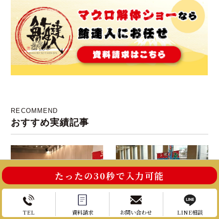
い！！！
RECOMMEND
おすすめ実績記事
たったの30秒で入力可能
お電話はこちら
お問い合わせ
新大阪ワシントンホテル様で
大阪のパチンコ店様の集客イベ
TEL
資料請求
お問い合わせ
LINE相談
の、新年会にてマグロ解体ショ
ントにて、マグロ解体ショー開