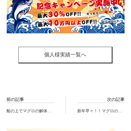
個人様実績一覧へ
前の記事
次の記事
船の上でマグロの解体シ
新年早々！！マグロの解
ョー実施！？ 最高の海
体ショーを行い、新鮮生
景色とマグロのコラボレ
マグロのお寿司をお年玉
ーション！！！
として皆様にお振る舞