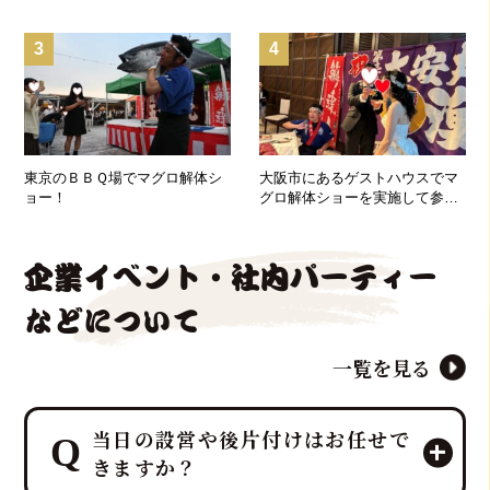
3
4
東京のＢＢＱ場でマグロ解体シ
大阪市にあるゲストハウスでマ
ョー！
グロ解体ショーを実施して参り
ました！
企業イベント・社内パーティー
などについて
一覧を見る
当日の設営や後片付けはお任せで
きますか？