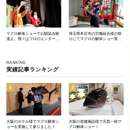
マグロ解体ショーでお馴染み鮪
埼玉県本庄市の労働組合様の祭
達人。我々はプロのエンターテ
りにてマグロの解体ショー実施
イメント集団です(^^)/
しました！
RANKING
実績記事ランキング
1
2
大阪のホテル様でマグロ解体シ
大阪の老健施設様で元気一杯マ
ョーを実施して参りました！
グロ解体ショー！