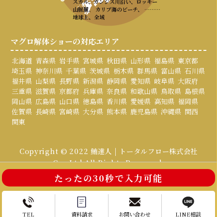
スカル、ガンジス川沿い、ロッキー
山脈麓、 カリブ海のビーチ、 ………
地球上、全域
マグロ解体ショーの対応エリア
北海道
青森県
岩手県
宮城県
秋田県
山形県
福島県
東京都
埼玉県
神奈川県
千葉県
茨城県
栃木県
群馬県
富山県
石川県
福井県
山梨県
長野県
新潟県
静岡県
愛知県
岐阜県
大阪府
三重県
滋賀県
京都府
兵庫県
奈良県
和歌山県
鳥取県
島根県
岡山県
広島県
山口県
徳島県
香川県
愛媛県
高知県
福岡県
佐賀県
長崎県
宮崎県
大分県
熊本県
鹿児島県
沖縄県
関西
関東
Copyright © 2022 鮪達人 | トータルフロー株式会社
Co., Ltd All Rights Reserved.
たったの30秒で入力可能
お電話はこちら
お問い合わせ
TEL
資料請求
お問い合わせ
LINE相談