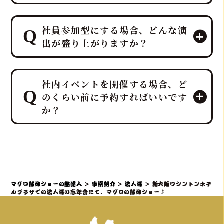
はい、すべて「鮪達人」にお任せくだ
社員参加型にする場合、どんな演
さい！ 幹事様や会場スタッフ様のお手
出が盛り上がりますか？
間は最小限に抑え、イベントに集中し
ていただける万全のサポート体制で臨
みます。
プロのMCと、効果的なBGM・音響で
ホテルレベルのおもてなしをコンセプ
社内イベントを開催する場合、ど
一体感のあるエンタメショーとなり、
トにしており、企画・演出だけでな
のくらい前に予約すればいいです
大迫力の40キロ以上の「マグロ解体シ
く、設営から撤収まで全てを対応させ
か？
ョー」や新鮮な部位の「最高の食体
ていただきます。
験」レポートなどを通じて、会場の話
題性と盛り上がりを最大化できます。
社内イベントでマグロ解体ショーをご
検討の場合、理想としては開催予定日
の3ヶ月～1ヶ月前までにご相談・仮予
約いただくことを推奨しております。
マグロ解体ショーの鮪達人
>
事例紹介
>
法人様
>
新大阪ワシントンホテ
特に、大規模なイベントや、忘年会・
ルプラザでの法人様の忘年会にて、マグロの解体ショー♪
新年会・歓送迎会などの繁忙期（11月
～4月頃）は、職人やマグロの仕入れ、