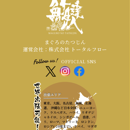
会場の調整が集中するため、お早めの
ご連絡が必須となります。
まぐろのたつじん
運営会社：株式会社 トータルフロー
OFFICIAL SNS
出張エリア
東京、大阪、名古屋、福岡、北海
道、 沖縄など日本全国、ニューヨー
ク、ラスベガス、ハワイ、リオデジ
ャネイロ、シンガポール、 香港、パ
リ、ローマ、マドリード、ロンドン、
ロシア(-20度まで)、ドバイ、 マダガ