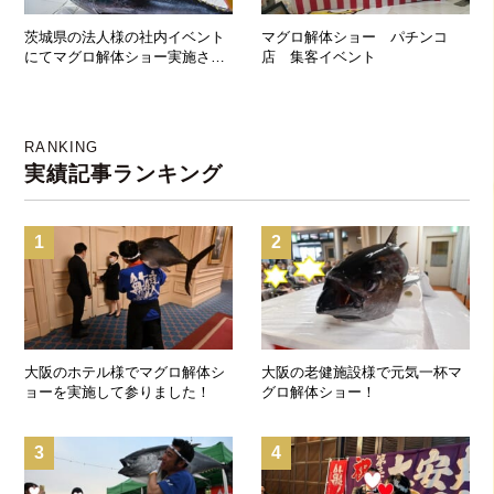
茨城県の法人様の社内イベント
マグロ解体ショー パチンコ
にてマグロ解体ショー実施させ
店 集客イベント
ていただきました！
RANKING
実績記事ランキング
1
2
大阪のホテル様でマグロ解体シ
大阪の老健施設様で元気一杯マ
ョーを実施して参りました！
グロ解体ショー！
3
4