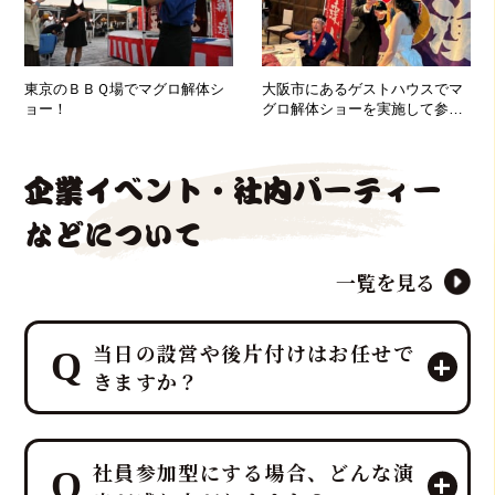
東京のＢＢＱ場でマグロ解体シ
大阪市にあるゲストハウスでマ
ョー！
グロ解体ショーを実施して参り
ました！
企業イベント・社内パーティー
などについて
一覧を見る
当日の設営や後片付けはお任せで
きますか？
はい、すべて「鮪達人」にお任せくだ
社員参加型にする場合、どんな演
さい！ 幹事様や会場スタッフ様のお手