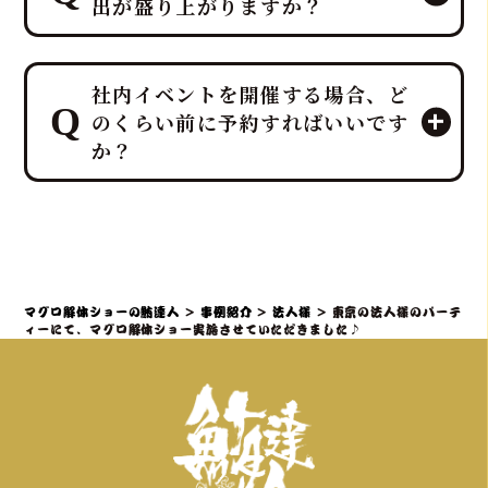
出が盛り上がりますか？
間は最小限に抑え、イベントに集中し
ていただける万全のサポート体制で臨
みます。
プロのMCと、効果的なBGM・音響で
ホテルレベルのおもてなしをコンセプ
社内イベントを開催する場合、ど
一体感のあるエンタメショーとなり、
トにしており、企画・演出だけでな
のくらい前に予約すればいいです
大迫力の40キロ以上の「マグロ解体シ
く、設営から撤収まで全てを対応させ
か？
ョー」や新鮮な部位の「最高の食体
ていただきます。
験」レポートなどを通じて、会場の話
題性と盛り上がりを最大化できます。
社内イベントでマグロ解体ショーをご
検討の場合、理想としては開催予定日
の3ヶ月～1ヶ月前までにご相談・仮予
約いただくことを推奨しております。
マグロ解体ショーの鮪達人
>
事例紹介
>
法人様
>
東京の法人様のパーテ
特に、大規模なイベントや、忘年会・
ィーにて、マグロ解体ショー実施させていただきました♪
新年会・歓送迎会などの繁忙期（11月
～4月頃）は、職人やマグロの仕入れ、
会場の調整が集中するため、お早めの
ご連絡が必須となります。