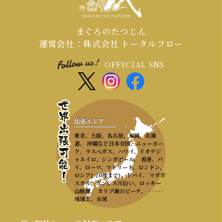
まぐろのたつじん
運営会社：株式会社 トータルフロー
OFFICIAL SNS
出張エリア
東京、大阪、名古屋、福岡、北海
道、 沖縄など日本全国、ニューヨー
ク、ラスベガス、ハワイ、リオデジ
ャネイロ、シンガポール、 香港、パ
リ、ローマ、マドリード、ロンドン、
ロシア(-20度まで)、ドバイ、 マダガ
スカル、ガンジス川沿い、ロッキー
山脈麓、 カリブ海のビーチ、 ………
地球上、全域