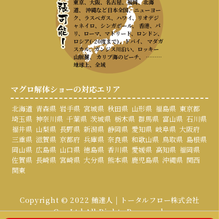
東京、大阪、名古屋、福岡、北海
道、 沖縄など日本全国、ニューヨー
ク、ラスベガス、ハワイ、リオデジ
ャネイロ、シンガポール、 香港、パ
リ、ローマ、マドリード、ロンドン、
ロシア(-20度まで)、ドバイ、 マダガ
スカル、ガンジス川沿い、ロッキー
山脈麓、 カリブ海のビーチ、 ………
地球上、全域
マグロ解体ショーの対応エリア
北海道
青森県
岩手県
宮城県
秋田県
山形県
福島県
東京都
埼玉県
神奈川県
千葉県
茨城県
栃木県
群馬県
富山県
石川県
福井県
山梨県
長野県
新潟県
静岡県
愛知県
岐阜県
大阪府
三重県
滋賀県
京都府
兵庫県
奈良県
和歌山県
鳥取県
島根県
岡山県
広島県
山口県
徳島県
香川県
愛媛県
高知県
福岡県
佐賀県
長崎県
宮崎県
大分県
熊本県
鹿児島県
沖縄県
関西
関東
Copyright © 2022 鮪達人 | トータルフロー株式会社
Co., Ltd All Rights Reserved.