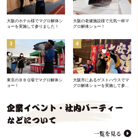
大阪のホテル様でマグロ解体シ
大阪の老健施設様で元気一杯マ
ョーを実施して参りました！
グロ解体ショー！
3
4
東京のＢＢＱ場でマグロ解体シ
大阪市にあるゲストハウスでマ
ョー！
グロ解体ショーを実施して参り
ました！
企業イベント・社内パーティー
などについて
一覧を見る