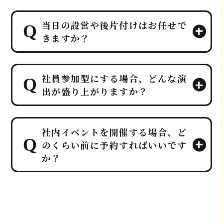
当日の設営や後片付けはお任せで
きますか？
はい、すべて「鮪達人」にお任せくだ
社員参加型にする場合、どんな演
さい！ 幹事様や会場スタッフ様のお手
出が盛り上がりますか？
間は最小限に抑え、イベントに集中し
ていただける万全のサポート体制で臨
みます。
プロのMCと、効果的なBGM・音響で
ホテルレベルのおもてなしをコンセプ
社内イベントを開催する場合、ど
一体感のあるエンタメショーとなり、
トにしており、企画・演出だけでな
のくらい前に予約すればいいです
大迫力の40キロ以上の「マグロ解体シ
く、設営から撤収まで全てを対応させ
か？
ョー」や新鮮な部位の「最高の食体
ていただきます。
験」レポートなどを通じて、会場の話
題性と盛り上がりを最大化できます。
社内イベントでマグロ解体ショーをご
検討の場合、理想としては開催予定日
の3ヶ月～1ヶ月前までにご相談・仮予