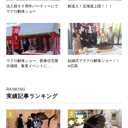
法人様６０周年パーティーにて
鮪達人！北海道上陸！！！
マグロ解体ショー
マグロ解体ショー、新春住宅展
結婚式でマグロ解体ショー！！
示場様、集客イベントに
in広島
て！！！
RANKING
実績記事ランキング
1
2