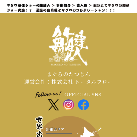
約いただくことを推奨しております。
マグロ解体ショーの鮪達人
>
事例紹介
>
法人様
>
船の上でマグロの解体
特に、大規模なイベントや、忘年会・
ショー実施！？ 最高の海景色とマグロのコラボレーション！！！
新年会・歓送迎会などの繁忙期（11月
～4月頃）は、職人やマグロの仕入れ、
会場の調整が集中するため、お早めの
ご連絡が必須となります。
まぐろのたつじん
運営会社：株式会社 トータルフロー
OFFICIAL SNS
出張エリア