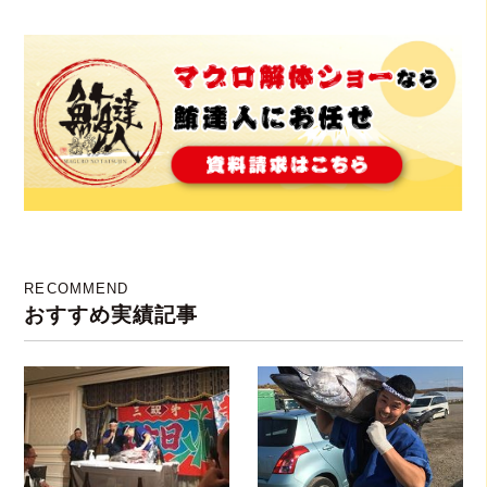
生の本マグロ約40㌔をお
レゼントとしてマグロの
持ちし、マグロの解体シ
解体ショーを実施！？
ョーを行いお祝いしてま
いりました
RECOMMEND
おすすめ実績記事