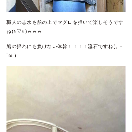
職人の志水も船の上でマグロを担いで楽しそうです
ね(≧▽≦)ｗｗｗ
船の揺れにも負けない体幹！！！！流石ですね(。-
`ω-)