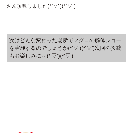
さん頂戴しました(*’▽’)(*’▽’)
次はどんな変わった場所でマグロの解体ショー
を実施するのでしょうか(*’▽’)(*’▽’)次回の投稿
もお楽しみに～(*’▽’)(*’▽’)