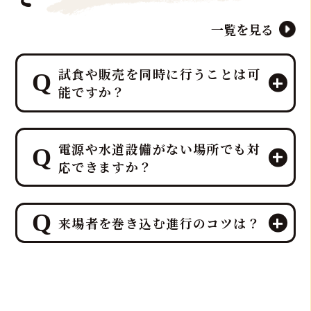
一覧を見る
試食や販売を同時に行うことは可
能ですか？
エンターテイメントとして楽しんでい
電源や水道設備がない場所でも対
ただいた後、その場で最高の贅沢を味
応できますか？
わう「試食」と、イベント後の楽しみ
を提供する「販売」を同時に行うこと
が可能です。
ご安心ください。出張ケータリング日
特に集客イベントや法人宴会では、こ
来場者を巻き込む進行のコツは？
本一、ケータリング部門実績No.1を誇
の「試食＆販売」の組み合わせが、イ
るプロ集団である鮪達人は、電源や水
ベント効果を最大化するプロの演出
道設備がない環境でも、そのノウハウ
来場者を巻き込む進行の最大のコツ
力・ノウハウとなります
により、屋内・屋外を問わず、迫力満
は、「参加することで特別な体験と贅
点のマグロ解体ショーと贅沢なマグロ
沢が得られる」と感じていただき、マ