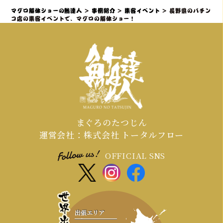
料理の提供を可能にし、様々な環境で
グロ解体ショーを全員参加型のエンタ
マグロ解体ショーの鮪達人
>
事例紹介
>
集客イベント
>
長野県のパチン
の実施実績があります。
ーテイメントとして昇華させるプロの
コ店の集客イベントで、マグロの解体ショー！
演出力・ノウハウを持ち、「プロロー
グ＆サプライズ入場」で期待感を高
め、「共同作業と写真映え」で誰もが
主役になり、「ライブで食す」最高の
カタルシスを提供することがです。
まぐろのたつじん
運営会社：株式会社 トータルフロー
OFFICIAL SNS
出張エリア