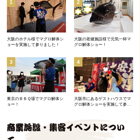
1
2
大阪のホテル様でマグロ解体シ
大阪の老健施設様で元気一杯マ
ョーを実施して参りました！
グロ解体ショー！
3
4
東京のＢＢＱ場でマグロ解体シ
大阪市にあるゲストハウスでマ
ョー！
グロ解体ショーを実施して参り
ました！
商業施設・集客イベントについ
て