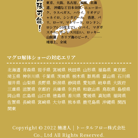
東京、大阪、名古屋、福岡、北海
道、 沖縄など日本全国、ニューヨー
ク、ラスベガス、ハワイ、リオデジ
ャネイロ、シンガポール、 香港、パ
リ、ローマ、マドリード、ロンドン、
ロシア(-20度まで)、ドバイ、 マダガ
スカル、ガンジス川沿い、ロッキー
山脈麓、 カリブ海のビーチ、 ………
地球上、全域
マグロ解体ショーの対応エリア
北海道
青森県
岩手県
宮城県
秋田県
山形県
福島県
東京都
埼玉県
神奈川県
千葉県
茨城県
栃木県
群馬県
富山県
石川県
福井県
山梨県
長野県
新潟県
静岡県
愛知県
岐阜県
大阪府
三重県
滋賀県
京都府
兵庫県
奈良県
和歌山県
鳥取県
島根県
岡山県
広島県
山口県
徳島県
香川県
愛媛県
高知県
福岡県
佐賀県
長崎県
宮崎県
大分県
熊本県
鹿児島県
沖縄県
関西
関東
Copyright © 2022 鮪達人 | トータルフロー株式会社
Co., Ltd All Rights Reserved.