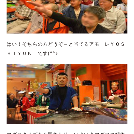
はい！そちらの方どうぞ～と当てるアモーレＹＯＳ
ＨＩＹＵＫＩです(^^♪