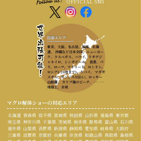
OFFICIAL SNS
出張エリア
東京、大阪、名古屋、福岡、北海
道、 沖縄など日本全国、ニューヨー
ク、ラスベガス、ハワイ、リオデジ
ャネイロ、シンガポール、 香港、パ
リ、ローマ、マドリード、ロンドン、
ロシア(-20度まで)、ドバイ、 マダガ
スカル、ガンジス川沿い、ロッキー
山脈麓、 カリブ海のビーチ、 ………
地球上、全域
マグロ解体ショーの対応エリア
北海道
青森県
岩手県
宮城県
秋田県
山形県
福島県
東京都
埼玉県
神奈川県
千葉県
茨城県
栃木県
群馬県
富山県
石川県
福井県
山梨県
長野県
新潟県
静岡県
愛知県
岐阜県
大阪府
三重県
滋賀県
京都府
兵庫県
奈良県
和歌山県
鳥取県
島根県