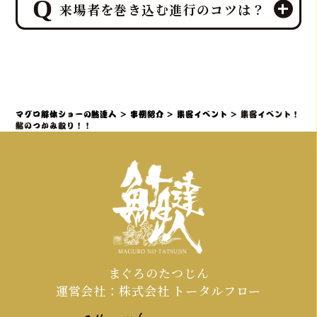
特に集客イベントや法人宴会では、こ
来場者を巻き込む進行のコツは？
本一、ケータリング部門実績No.1を誇
の「試食＆販売」の組み合わせが、イ
るプロ集団である鮪達人は、電源や水
ベント効果を最大化するプロの演出
道設備がない環境でも、そのノウハウ
来場者を巻き込む進行の最大のコツ
力・ノウハウとなります
により、屋内・屋外を問わず、迫力満
は、「参加することで特別な体験と贅
点のマグロ解体ショーと贅沢なマグロ
沢が得られる」と感じていただき、マ
料理の提供を可能にし、様々な環境で
グロ解体ショーを全員参加型のエンタ
マグロ解体ショーの鮪達人
>
事例紹介
>
集客イベント
>
集客イベント！
の実施実績があります。
ーテイメントとして昇華させるプロの
鮎のつかみ取り！！
演出力・ノウハウを持ち、「プロロー
グ＆サプライズ入場」で期待感を高
め、「共同作業と写真映え」で誰もが
主役になり、「ライブで食す」最高の
カタルシスを提供することがです。
まぐろのたつじん
運営会社：株式会社 トータルフロー