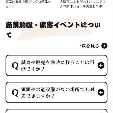
東京のＢＢＱ場でマグロ解体シ
大阪市にあるゲストハウスでマ
ョー！
グロ解体ショーを実施して参り
ました！
商業施設・集客イベントについ
て
一覧を見る
試食や販売を同時に行うことは可
能ですか？
エンターテイメントとして楽しんでい
電源や水道設備がない場所でも対
ただいた後、その場で最高の贅沢を味
応できますか？
わう「試食」と、イベント後の楽しみ
を提供する「販売」を同時に行うこと
が可能です。
ご安心ください。出張ケータリング日