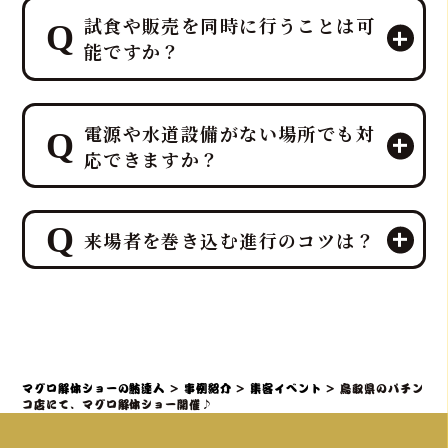
試食や販売を同時に行うことは可
能ですか？
エンターテイメントとして楽しんでい
電源や水道設備がない場所でも対
ただいた後、その場で最高の贅沢を味
応できますか？
わう「試食」と、イベント後の楽しみ
を提供する「販売」を同時に行うこと
が可能です。
ご安心ください。出張ケータリング日
特に集客イベントや法人宴会では、こ
来場者を巻き込む進行のコツは？
本一、ケータリング部門実績No.1を誇
の「試食＆販売」の組み合わせが、イ
るプロ集団である鮪達人は、電源や水
ベント効果を最大化するプロの演出
道設備がない環境でも、そのノウハウ
来場者を巻き込む進行の最大のコツ
力・ノウハウとなります
により、屋内・屋外を問わず、迫力満
は、「参加することで特別な体験と贅
点のマグロ解体ショーと贅沢なマグロ
沢が得られる」と感じていただき、マ
料理の提供を可能にし、様々な環境で
グロ解体ショーを全員参加型のエンタ
マグロ解体ショーの鮪達人
>
事例紹介
>
集客イベント
>
鳥取県のパチン
の実施実績があります。
ーテイメントとして昇華させるプロの
コ店にて、マグロ解体ショー開催♪
演出力・ノウハウを持ち、「プロロー