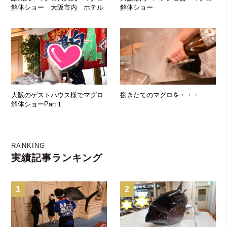
解体ショー 大阪市内 ホテル
解体ショー
大阪のゲストハウス様でマグロ
捌きたてのマグロを・・・
解体ショーPart１
RANKING
実績記事ランキング
1
2