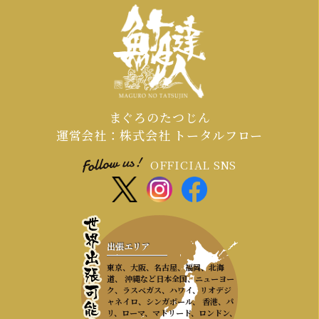
グ＆サプライズ入場」で期待感を高
め、「共同作業と写真映え」で誰もが
主役になり、「ライブで食す」最高の
カタルシスを提供することがです。
まぐろのたつじん
運営会社：株式会社 トータルフロー
OFFICIAL SNS
出張エリア
東京、大阪、名古屋、福岡、北海
道、 沖縄など日本全国、ニューヨー
ク、ラスベガス、ハワイ、リオデジ
ャネイロ、シンガポール、 香港、パ
リ、ローマ、マドリード、ロンドン、