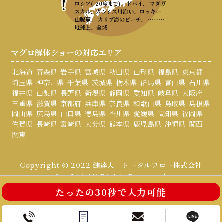
ロシア(-20度まで)、ドバイ、 マダガ
スカル、ガンジス川沿い、ロッキー
山脈麓、 カリブ海のビーチ、 ………
地球上、全域
マグロ解体ショーの対応エリア
北海道
青森県
岩手県
宮城県
秋田県
山形県
福島県
東京都
埼玉県
神奈川県
千葉県
茨城県
栃木県
群馬県
富山県
石川県
福井県
山梨県
長野県
新潟県
静岡県
愛知県
岐阜県
大阪府
三重県
滋賀県
京都府
兵庫県
奈良県
和歌山県
鳥取県
島根県
岡山県
広島県
山口県
徳島県
香川県
愛媛県
高知県
福岡県
佐賀県
長崎県
宮崎県
大分県
熊本県
鹿児島県
沖縄県
関西
関東
Copyright © 2022 鮪達人 | トータルフロー株式会社
Co., Ltd All Rights Reserved.
たったの30秒で入力可能
お電話はこちら
お問い合わせ